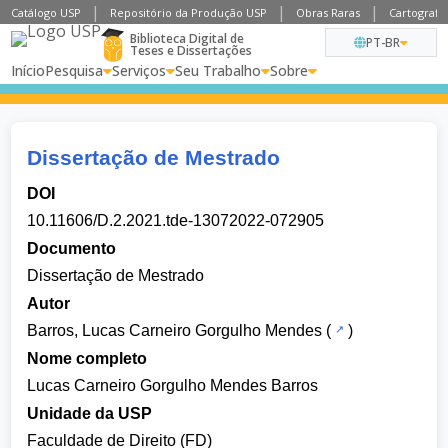
Catálogo USP
Repositório da Produção USP
Obras Raras
Cartografia
Biblioteca Digital de
PT-BR
Teses e Dissertações
Início
Pesquisa
Serviços
Seu Trabalho
Sobre
Dissertação de Mestrado
DOI
10.11606/D.2.2021.tde-13072022-072905
Documento
Dissertação de Mestrado
Autor
Barros, Lucas Carneiro Gorgulho Mendes
(
)
Nome completo
Lucas Carneiro Gorgulho Mendes Barros
Unidade da USP
Faculdade de Direito (FD)