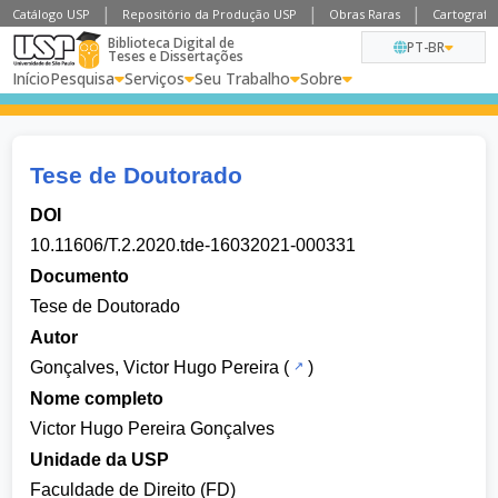
Catálogo USP
Repositório da Produção USP
Obras Raras
Cartografia
Biblioteca Digital de
PT-BR
Teses e Dissertações
Início
Pesquisa
Serviços
Seu Trabalho
Sobre
Tese de Doutorado
DOI
10.11606/T.2.2020.tde-16032021-000331
Documento
Tese de Doutorado
Autor
Gonçalves, Victor Hugo Pereira
(
)
Nome completo
Victor Hugo Pereira Gonçalves
Unidade da USP
Faculdade de Direito (FD)