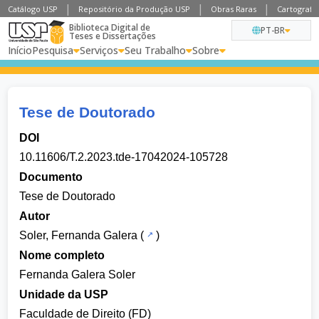
Catálogo USP
Repositório da Produção USP
Obras Raras
Cartografia
Biblioteca Digital de
PT-BR
Teses e Dissertações
Início
Pesquisa
Serviços
Seu Trabalho
Sobre
Tese de Doutorado
DOI
10.11606/T.2.2023.tde-17042024-105728
Documento
Tese de Doutorado
Autor
Soler, Fernanda Galera
(
)
Nome completo
Fernanda Galera Soler
Unidade da USP
Faculdade de Direito (FD)