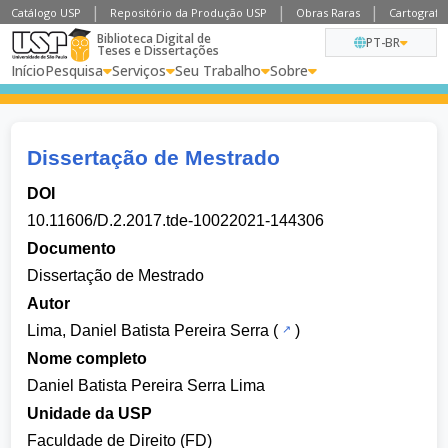
Catálogo USP
Repositório da Produção USP
Obras Raras
Cartografia
Biblioteca Digital de
PT-BR
Teses e Dissertações
Início
Pesquisa
Serviços
Seu Trabalho
Sobre
Dissertação de Mestrado
DOI
10.11606/D.2.2017.tde-10022021-144306
Documento
Dissertação de Mestrado
Autor
Lima, Daniel Batista Pereira Serra
(
)
Nome completo
Daniel Batista Pereira Serra Lima
Unidade da USP
Faculdade de Direito (FD)