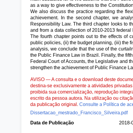
as a way to give effectiveness to the Constituti
We also discuss the practice regarding the fle
achievement. In the second chapter, we analyse 
Responsibility Law. The third chapter looks to t
and from a data collection of 2010-2013 federal 
The fourth chapter points out to the effects of 
public policies, (ii) the budget planning, (iii) th
analysis, we conclude that the use of the curtai
the Public Finance Law in Brazil. Finally, the fif
Federal Court of Accounts, the Legislative and the 
strengthen the achievement of Public Finance L
AVISO — A consulta e o download deste documen
destina-se exclusivamente a atividades privadas 
proibida sua comercialização, reprodução integr
escrito da pessoa autora. Na utilização ou citaç
da publicação original.
Consulte a Política de ac
Dissertacao_mestrado_Francisco_Silveira.pdf
Data de Publicação
2018-