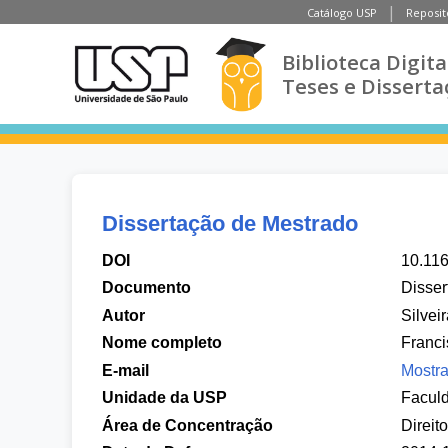
Catálogo USP
Reposit
Biblioteca Digita
Teses e Disserta
Dissertação de Mestrado
DOI
10.11
Documento
Disser
Autor
Silvei
Nome completo
Franci
E-mail
Mostra
Unidade da USP
Faculd
Área de Concentração
Direit