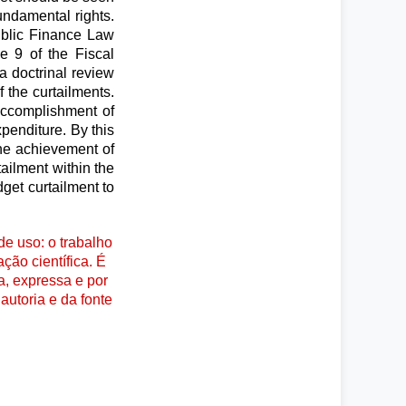
undamental rights.
ublic Finance Law
le 9 of the Fiscal
a doctrinal review
 the curtailments.
 accomplishment of
xpenditure. By this
the achievement of
tailment within the
dget curtailment to
e uso: o trabalho
ção científica. É
a, expressa e por
autoria e da fonte