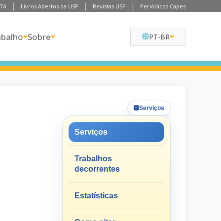
TA
Livros Abertos da USP
Revistas USP
Periódicos Capes
abalho
Sobre
PT-BR
Serviços
Serviços
Trabalhos
decorrentes
Estatísticas