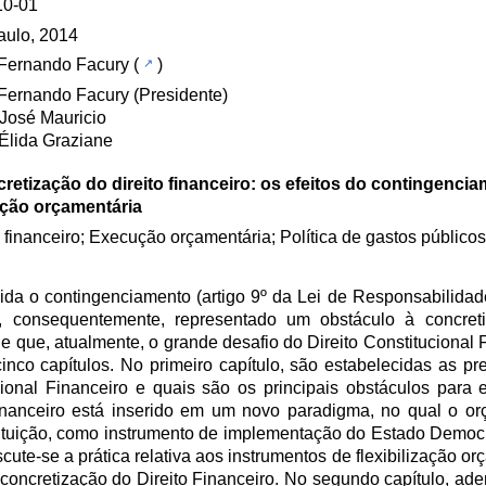
10-01
aulo, 2014
 Fernando Facury
(
)
 Fernando Facury (Presidente)
 José Mauricio
 Élida Graziane
retização do direito financeiro: os efeitos do contingenci
ção orçamentária
o financeiro; Execução orçamentária; Política de gastos públicos
ida o contingenciamento (artigo 9º da Lei de Responsabilidade
e, consequentemente, representado um obstáculo à concreti
 de que, atualmente, o grande desafio do Direito Constitucional 
inco capítulos. No primeiro capítulo, são estabelecidas as p
ional Financeiro e quais são os principais obstáculos para e
Financeiro está inserido em um novo paradigma, no qual o o
ituição, como instrumento de implementação do Estado Democrá
cute-se a prática relativa aos instrumentos de flexibilização o
concretização do Direito Financeiro. No segundo capítulo, ade