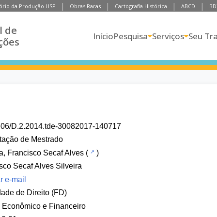
ório da Produção USP
Obras Raras
Cartografia Histórica
ABCD
BD
l de
Início
Pesquisa
Serviços
Seu Tr
ções
606/D.2.2014.tde-30082017-140717
tação de Mestrado
ra, Francisco Secaf Alves
(
)
sco Secaf Alves Silveira
r e-mail
ade de Direito (FD)
o Econômico e Financeiro