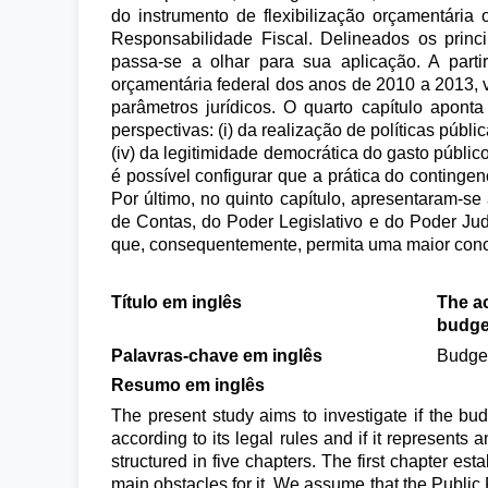
do instrumento de flexibilização orçamentária 
Responsabilidade Fiscal. Delineados os princ
passa-se a olhar para sua aplicação. A par
orçamentária federal dos anos de 2010 a 2013, v
parâmetros jurídicos. O quarto capítulo apon
perspectivas: (i) da realização de políticas públic
(iv) da legitimidade democrática do gasto públic
é possível configurar que a prática do continge
Por último, no quinto capítulo, apresentaram-s
de Contas, do Poder Legislativo e do Poder Judi
que, consequentemente, permita uma maior concr
Título em inglês
The ac
budge
Palavras-chave em inglês
Budget
Resumo em inglês
The present study aims to investigate if the bud
according to its legal rules and if it represents
structured in five chapters. The first chapter e
main obstacles for it. We assume that the Public