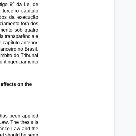
tigo 9º da Lei de
terceiro capítulo
ados da execução
nciamento fora dos
amento sob quatro
 da transparência e
capítulo anterior,
anceiro no Brasil.
mbito do Tribunal
 contingenciamento
effects on the
) has been applied
Law. The thesis is
inance Law and the
get should be seen