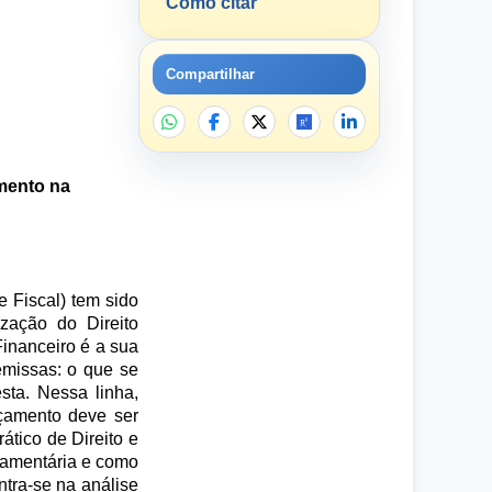
Como citar
Compartilhar
amento na
 Fiscal) tem sido
zação do Direito
Financeiro é a sua
remissas: o que se
sta. Nessa linha,
rçamento deve ser
tico de Direito e
rçamentária e como
ntra-se na análise