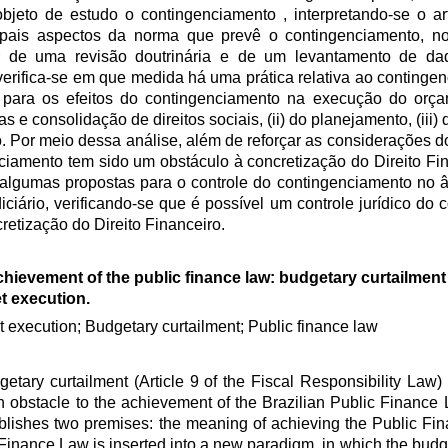
objeto de estudo o contingenciamento , interpretando-se o ar
ipais aspectos da norma que prevê o contingenciamento, no 
tir de uma revisão doutrinária e de um levantamento de d
erifica-se em que medida há uma prática relativa ao continge
ta para os efeitos do contingenciamento na execução do orç
as e consolidação de direitos sociais, (ii) do planejamento, (iii)
o. Por meio dessa análise, além de reforçar as considerações do 
nciamento tem sido um obstáculo à concretização do Direito Fin
e algumas propostas para o controle do contingenciamento no â
ciário, verificando-se que é possível um controle jurídico do
etização do Direito Financeiro.
hievement of the public finance law: budgetary curtailment 
t execution.
 execution; Budgetary curtailment; Public finance law
getary curtailment (Article 9 of the Fiscal Responsibility Law
 an obstacle to the achievement of the Brazilian Public Finance 
stablishes two premises: the meaning of achieving the Public F
 Finance Law is inserted into a new paradigm, in which the bud