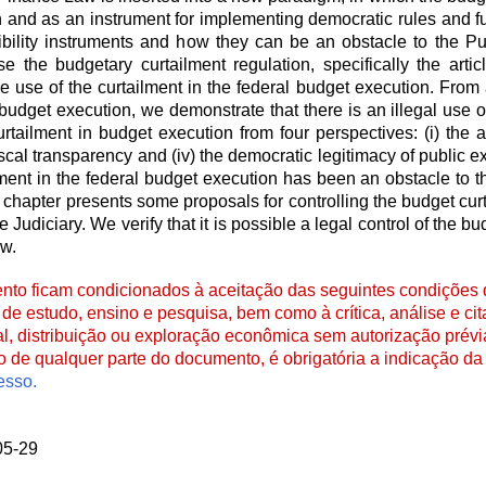
on and as an instrument for implementing democratic rules and f
xibility instruments and how they can be an obstacle to the P
the budgetary curtailment regulation, specifically the artic
he use of the curtailment in the federal budget execution. From 
budget execution, we demonstrate that there is an illegal use of
curtailment in budget execution from four perspectives: (i) the
e fiscal transparency and (iv) the democratic legitimacy of public e
lment in the federal budget execution has been an obstacle to 
th chapter presents some proposals for controlling the budget cur
Judiciary. We verify that it is possible a legal control of the bu
aw.
to ficam condicionados à aceitação das seguintes condições d
de estudo, ensino e pesquisa, bem como à crítica, análise e cita
al, distribuição ou exploração econômica sem autorização prévi
ão de qualquer parte do documento, é obrigatória a indicação da 
esso.
05-29