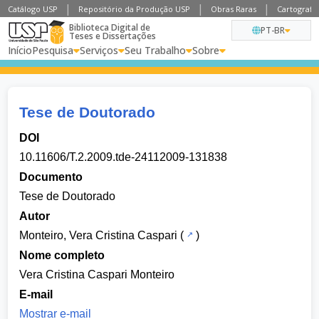
Catálogo USP
Repositório da Produção USP
Obras Raras
Cartografia
Biblioteca Digital de
PT-BR
Teses e Dissertações
Início
Pesquisa
Serviços
Seu Trabalho
Sobre
Tese de Doutorado
DOI
10.11606/T.2.2009.tde-24112009-131838
Documento
Tese de Doutorado
Autor
Monteiro, Vera Cristina Caspari
(
)
Nome completo
Vera Cristina Caspari Monteiro
E-mail
Mostrar e-mail