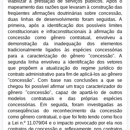
viabilizar a prestação de serviços públicos. Após o
mapeamento das razões que levaram à construção das
freqüentes afirmações doutrinárias sobre concessão,
duas linhas de desenvolvimento foram seguidas. A
primeira, após a identificação dos possíveis limites
constitucionais e infraconstitucionais à afirmação da
concessão como gênero contratual, envolveu a
demonstração da inadequação dos elementos
tradicionalmente ligados às espécies concessórias
para a caracterização do gênero "concessão". A
segunda linha envolveu a identificação dos vetores
que propõem a atualização do regime jurídico do
contrato administrativo para fim de aplicá-los ao gênero
"concessão". Com base nas conclusões a que se
chegou foi possível afirmar um traço caracterizador do
gênero "concessão", capaz de apartá-lo de outros
modelos contratuais e das próprias espécies
concessórias. Em seguida, foram investigadas as
conseqüências do reconhecimento da concessão
como gênero contratual, o que foi feito tendo como foco
a Lei n.º 11.079/04 e o impacto provocado por ela nos
contratos de concessão e, reflexamente, nos contratos