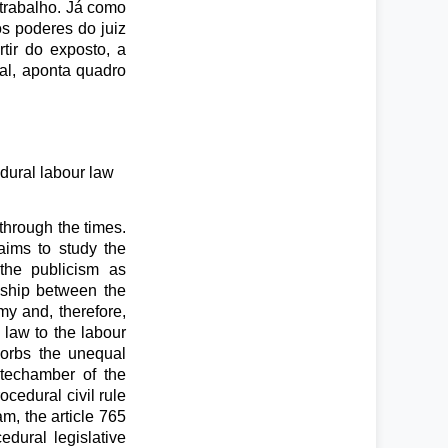
 trabalho. Já como
os poderes do juiz
tir do exposto, a
al, aponta quadro
edural labour law
through the times.
aims to study the
 the publicism as
onship between the
my and, therefore,
 law to the labour
sorbs the unequal
antechamber of the
ocedural civil rule
am, the article 765
dural legislative