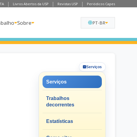
TA
Livros Abertos da USP
Revistas USP
Periódicos Capes
abalho
Sobre
PT-BR
Serviços
Serviços
Trabalhos
decorrentes
Estatísticas