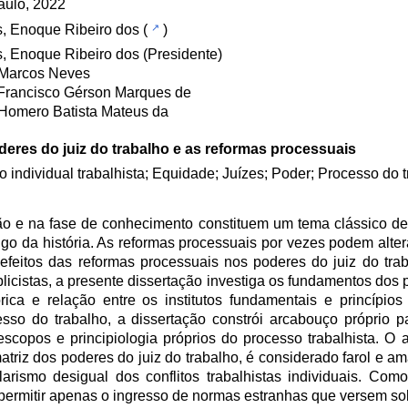
aulo, 2022
, Enoque Ribeiro dos
(
)
, Enoque Ribeiro dos (Presidente)
 Marcos Neves
Francisco Gérson Marques de
 Homero Batista Mateus da
eres do juiz do trabalho e as reformas processuais
to individual trabalhista; Equidade; Juízes; Poder; Processo do 
ção e na fase de conhecimento constituem um tema clássico de 
go da história. As reformas processuais por vezes podem alte
efeitos das reformas processuais nos poderes do juiz do trab
licistas, a presente dissertação investiga os fundamentos dos 
rica e relação entre os institutos fundamentais e princípio
so do trabalho, a dissertação constrói arcabouço próprio p
escopos e principiologia próprios do processo trabalhista. O 
triz dos poderes do juiz do trabalho, é considerado farol e a
arismo desigual dos conflitos trabalhistas individuais. Como 
a permitir apenas o ingresso de normas estranhas que versem s