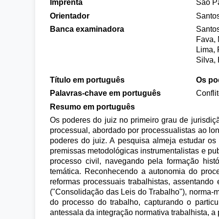
Imprenta
São P
Orientador
Santos
Banca examinadora
Santos
Fava,
Lima, 
Silva,
Título em português
Os pod
Palavras-chave em português
Confli
Resumo em português
Os poderes do juiz no primeiro grau de jurisdi
processual, abordado por processualistas ao lon
poderes do juiz. A pesquisa almeja estudar os 
premissas metodológicas instrumentalistas e pub
processo civil, navegando pela formação histó
temática. Reconhecendo a autonomia do proces
reformas processuais trabalhistas, assentando 
("Consolidação das Leis do Trabalho"), norma-ma
do processo do trabalho, capturando o particul
antessala da integração normativa trabalhista, 