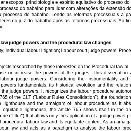
ar escopos, principiologia e espírito equitativo do processo do
processo do trabalho para lidar com alterações da extensão d
 processo do trabalho. Lendo as reformas processuais a par
res do juiz do trabalho após as reformas processuais. Ao fin
ho.
 law judge powers and the procedural law changes
ty; Individual labour litigation; Labour court judge powers; Proc
bjects researched by those interested on the Procedural law all 
se or increase the powers of the judges. This dissertation 
 labour judge powers. Considering the instrumentality and
 powers fundamentals, its historical evolution and the relati
d the judge powers. It recognizes the labour procedure autono
e 765 of the CLT ("Labour Rules Consolidation"), the foundation
le lighthouse and the amalgam of labour procedure as it ab
 an equitable lighthouse, the article 765 shows itself in the 
ique ("filter") that allows only the application of a judge power pr
s of procedural labour law and its equitable content. As an amalg
abour law and acts as a paradigm to analyse the labour proce