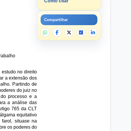
Como citar
Compartilhar
trabalho
estudo no direito
rar a extensão dos
alho. Partindo de
poderes do juiz no
s do processo e a
ara a análise das
artigo 765 da CLT
málgama equitativo
farol, situase na
obre os poderes do