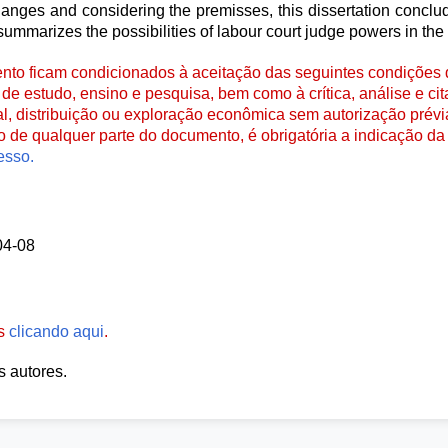
hanges and considering the premisses, this dissertation conclu
summarizes the possibilities of labour court judge powers in the
to ficam condicionados à aceitação das seguintes condições d
de estudo, ensino e pesquisa, bem como à crítica, análise e cita
al, distribuição ou exploração econômica sem autorização prévi
ão de qualquer parte do documento, é obrigatória a indicação da 
esso.
04-08
es
clicando aqui
.
s autores.