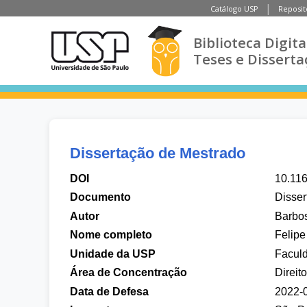
Catálogo USP
Reposit
Biblioteca Digita
Teses e Disserta
Dissertação de Mestrado
DOI
10.11
Documento
Disser
Autor
Barbos
Nome completo
Felipe
Unidade da USP
Faculd
Área de Concentração
Direit
Data de Defesa
2022-