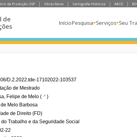
ório da Produção USP
Obras Raras
Cartografia Histórica
ABCD
BD
l de
Início
Pesquisa
Serviços
Seu Tr
ções
606/D.2.2022.tde-17102022-103537
tação de Mestrado
a, Felipe de Melo
(
)
 de Melo Barbosa
ade de Direito (FD)
o do Trabalho e da Seguridade Social
02-22