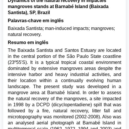
Dynamics of the natural recovery in impactes
mangroves stands at Barnabé Island (Baixada
Santista), SP, Brazil
Palavras-chave em inglês
Baixada Santista; man-induced impacts; mangroves;
natural recovery.
Resumo em inglês
The Baixada Santista and Santos Estuary are located
in the central portion of the São Paulo State coastline
(23º55'S). It is a typical tropical coastal environment
dominated by extensive mangroves areas despite the
intensive harbor and heavy industrial activities, and
their location within a continually evolving human
landscape. The present study was developed in a
mangrove area at Barnabé Island. In order to assess
the natural recovery of the mangroves, a site impacted
in 1998 by a DCPD (dicyclopentadiene) spill that was
followed by a fire, natural recovery, litter fall and
microtopography was monitored (2002-2008). Also was
an analysed aerial photograph at Barnabé Island in
multitemporal scale (1962, 1972, 1994 and 2003) and