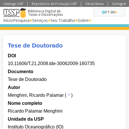
Catálogo USP
Repositório da Produção USP
Obras Raras
Cartografia
Biblioteca Digital de
PT-BR
Teses e Dissertações
Início
Pesquisa
Serviços
Seu Trabalho
Sobre
Tese de Doutorado
DOI
10.11606/T.21.2008.tde-30062009-160735
Documento
Tese de Doutorado
Autor
Menghini, Ricardo Palamar
(
)
Nome completo
Ricardo Palamar Menghini
Unidade da USP
Instituto Oceanográfico (IO)