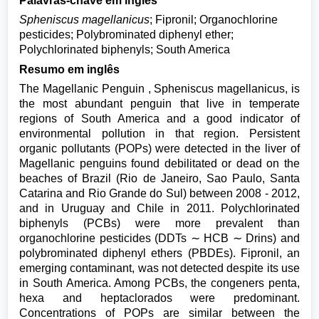
Palavras-chave em inglês
Spheniscus magellanicus
; Fipronil; Organochlorine
pesticides; Polybrominated diphenyl ether;
Polychlorinated biphenyls; South America
Resumo em inglês
The Magellanic Penguin , Spheniscus magellanicus, is
the most abundant penguin that live in temperate
regions of South America and a good indicator of
environmental pollution in that region. Persistent
organic pollutants (POPs) were detected in the liver of
Magellanic penguins found debilitated or dead on the
beaches of Brazil (Rio de Janeiro, Sao Paulo, Santa
Catarina and Rio Grande do Sul) between 2008 - 2012,
and in Uruguay and Chile in 2011. Polychlorinated
biphenyls (PCBs) were more prevalent than
organochlorine pesticides (DDTs ∼ HCB ∼ Drins) and
polybrominated diphenyl ethers (PBDEs). Fipronil, an
emerging contaminant, was not detected despite its use
in South America. Among PCBs, the congeners penta,
hexa and heptaclorados were predominant.
Concentrations of POPs are similar between the