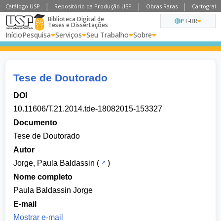
Catálogo USP
Repositório da Produção USP
Obras Raras
Cartografia
Biblioteca Digital de
PT-BR
Teses e Dissertações
Início
Pesquisa
Serviços
Seu Trabalho
Sobre
Tese de Doutorado
DOI
10.11606/T.21.2014.tde-18082015-153327
Documento
Tese de Doutorado
Autor
Jorge, Paula Baldassin
(
)
Nome completo
Paula Baldassin Jorge
E-mail
Mostrar e-mail