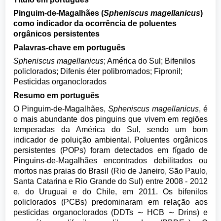
Pinguim-de-Magalhães (
Spheniscus magellanicus
)
como indicador da ocorrência de poluentes
orgânicos persistentes
Palavras-chave em português
Spheniscus magellanicus
; América do Sul; Bifenilos
policlorados; Difenis éter polibromados; Fipronil;
Pesticidas organoclorados
Resumo em português
O Pinguim-de-Magalhães,
Spheniscus magellanicus
, é
o mais abundante dos pinguins que vivem em regiões
temperadas da América do Sul, sendo um bom
indicador de poluição ambiental. Poluentes orgânicos
persistentes (POPs) foram detectados em fígado de
Pinguins-de-Magalhães encontrados debilitados ou
mortos nas praias do Brasil (Rio de Janeiro, São Paulo,
Santa Catarina e Rio Grande do Sul) entre 2008 - 2012
e, do Uruguai e do Chile, em 2011. Os bifenilos
policlorados (PCBs) predominaram em relação aos
pesticidas organoclorados (DDTs ∼ HCB ∼ Drins) e