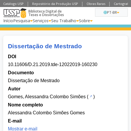
Catálogo USP
Repositório da Produção USP
Obras Raras
Cartografia
Biblioteca Digital de
PT-BR
Teses e Dissertações
Início
Pesquisa
Serviços
Seu Trabalho
Sobre
Dissertação de Mestrado
DOI
10.11606/D.21.2019.tde-12022019-160230
Documento
Dissertação de Mestrado
Autor
Gomes, Alessandra Colombo Simões
(
)
Nome completo
Alessandra Colombo Simões Gomes
E-mail
Mostrar e-mail