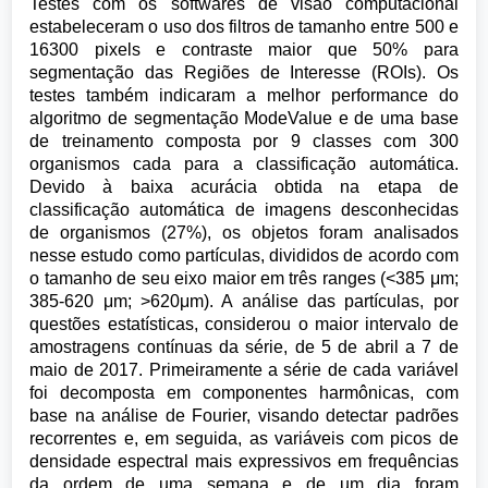
Testes com os softwares de visão computacional
estabeleceram o uso dos filtros de tamanho entre 500 e
16300 pixels e contraste maior que 50% para
segmentação das Regiões de Interesse (ROIs). Os
testes também indicaram a melhor performance do
algoritmo de segmentação ModeValue e de uma base
de treinamento composta por 9 classes com 300
organismos cada para a classificação automática.
Devido à baixa acurácia obtida na etapa de
classificação automática de imagens desconhecidas
de organismos (27%), os objetos foram analisados
nesse estudo como partículas, divididos de acordo com
o tamanho de seu eixo maior em três ranges (<385 μm;
385-620 μm; >620μm). A análise das partículas, por
questões estatísticas, considerou o maior intervalo de
amostragens contínuas da série, de 5 de abril a 7 de
maio de 2017. Primeiramente a série de cada variável
foi decomposta em componentes harmônicas, com
base na análise de Fourier, visando detectar padrões
recorrentes e, em seguida, as variáveis com picos de
densidade espectral mais expressivos em frequências
da ordem de uma semana e de um dia foram