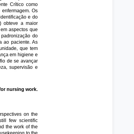
nte Crítico como
de enfermagem. Os
identificação e do
) obteve a maior
m em aspectos que
à padronização do
a ao paciente. As
 unidade, que tem
ança em higiene e
fio de se avançar
za, supervisão e
for nursing work.
erspectives on the
ll few scientific
d the work of the
ousekeeping to the