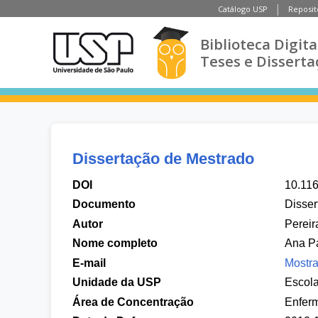
Catálogo USP
Reposit
Biblioteca Digita
Teses e Disserta
Dissertação de Mestrado
DOI
10.11
Documento
Disser
Autor
Pereir
Nome completo
Ana Pa
E-mail
Mostra
Unidade da USP
Escol
Área de Concentração
Enfer