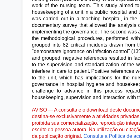
work of the nursing team. This study aimed to
housekeeping of a unit in a public hospital and 
was carried out in a teaching hospital, in the
documentary survey that allowed the analysis of 
implementing the governance. The second was a d
the methodological procedures, performed with
grouped into 82 critical incidents drawn from t
"demonstrate ignorance on infection control" (13
and grouped, negative references resulted in facto
to the supervision and standardization of the
interfere in care to patient. Positive references 
to the unit, which has implications for the nu
governance in hospital hygiene and housekeepin
challenge to advance in this process regar
housekeeping, supervision and interaction with t
AVISO — A consulta e o download deste documen
destina-se exclusivamente a atividades privadas 
proibida sua comercialização, reprodução integr
escrito da pessoa autora. Na utilização ou citaç
da publicação original.
Consulte a Política de ac