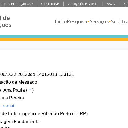
ório da Produção USP
Obras Raras
Cartografia Histórica
ABCD
BD
l de
Início
Pesquisa
Serviços
Seu Tr
ções
606/D.22.2012.tde-14012013-133131
tação de Mestrado
a, Ana Paula
(
)
ula Pereira
r e-mail
a de Enfermagem de Ribeirão Preto (EERP)
magem Fundamental