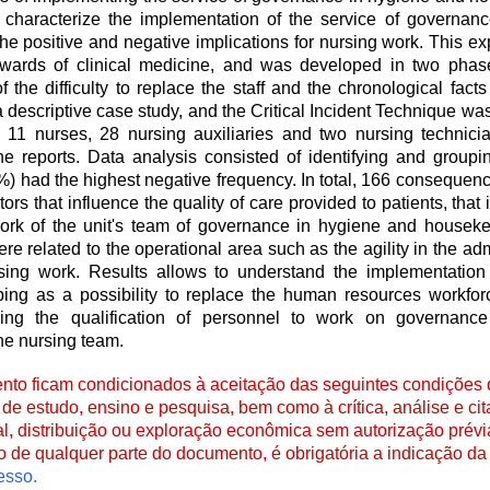
 characterize the implementation of the service of governan
the positive and negative implications for nursing work. This ex
 wards of clinical medicine, and was developed in two phases
the difficulty to replace the staff and the chronological facts
escriptive case study, and the Critical Incident Technique wa
 11 nurses, 28 nursing auxiliaries and two nursing technici
he reports. Data analysis consisted of identifying and group
%) had the highest negative frequency. In total, 166 consequen
rs that influence the quality of care provided to patients, that 
 work of the unit's team of governance in hygiene and housek
were related to the operational area such as the agility in the ad
rsing work. Results allows to understand the implementation 
g as a possibility to replace the human resources workforce, 
ding the qualification of personnel to work on governanc
he nursing team.
to ficam condicionados à aceitação das seguintes condições d
de estudo, ensino e pesquisa, bem como à crítica, análise e cita
al, distribuição ou exploração econômica sem autorização prévi
ão de qualquer parte do documento, é obrigatória a indicação da 
esso.