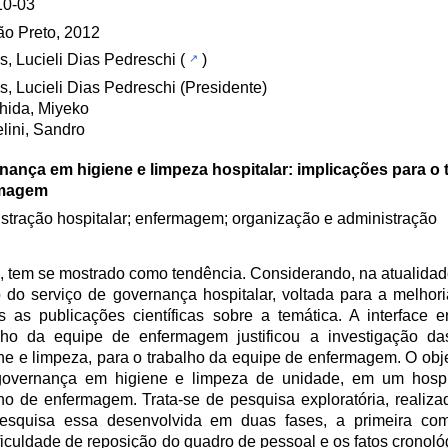
10-03
ão Preto, 2012
, Lucieli Dias Pedreschi
(
)
, Lucieli Dias Pedreschi (Presidente)
hida, Miyeko
lini, Sandro
ança em higiene e limpeza hospitalar: implicações para o 
rmagem
stração hospitalar; enfermagem; organização e administração
e, tem se mostrado como tendência. Considerando, na atualidad
o do serviço de governança hospitalar, voltada para a melhor
s as publicações científicas sobre a temática. A interface e
ho da equipe de enfermagem justificou a investigação da
e e limpeza, para o trabalho da equipe de enfermagem. O obje
 governança em higiene e limpeza de unidade, em um hospi
lho de enfermagem. Trata-se de pesquisa exploratória, realiza
 pesquisa essa desenvolvida em duas fases, a primeira co
ificuldade de reposição do quadro de pessoal e os fatos cronol