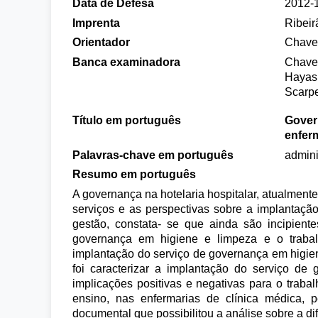
Data de Defesa
2012-
Imprenta
Ribeir
Orientador
Chaves
Banca examinadora
Chaves
Hayas
Scarpe
Título em português
Govern
enfe
Palavras-chave em português
admini
Resumo em português
A governança na hotelaria hospitalar, atualment
serviços e as perspectivas sobre a implantaçã
gestão, constata- se que ainda são incipiente
governança em higiene e limpeza e o trabal
implantação do serviço de governança em higien
foi caracterizar a implantação do serviço de
implicações positivas e negativas para o traba
ensino, nas enfermarias de clínica médica,
documental que possibilitou a análise sobre a d