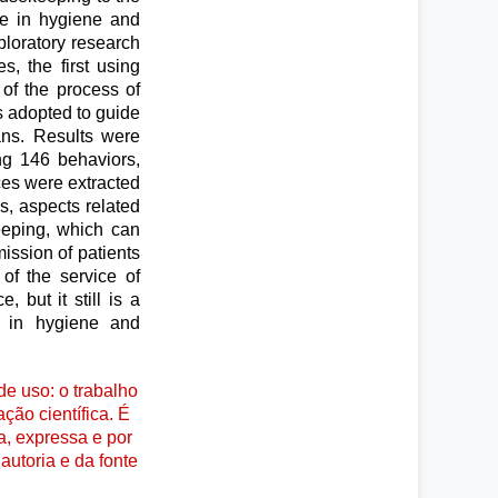
ce in hygiene and
ploratory research
, the first using
 of the process of
s adopted to guide
ans. Results were
ing 146 behaviors,
ces were extracted
is, aspects related
eeping, which can
mission of patients
of the service of
but it still is a
e in hygiene and
e uso: o trabalho
ção científica. É
a, expressa e por
autoria e da fonte