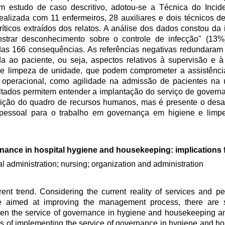
 estudo de caso descritivo, adotou-se a Técnica do Incide
ealizada com 11 enfermeiros, 28 auxiliares e dois técnicos 
ticos extraídos dos relatos. A análise dos dados constou da 
trar desconhecimento sobre o controle de infecção" (13%
adas 166 consequências. As referências negativas redundara
da ao paciente, ou seja, aspectos relativos à supervisão e 
e limpeza de unidade, que podem comprometer a assistênci
to operacional, como agilidade na admissão de pacientes na
ltados permitem entender a implantação do serviço de govern
sição do quadro de recursos humanos, mas é presente o desa
 pessoal para o trabalho em governança em higiene e limpe
nance in hospital hygiene and housekeeping: implications 
al administration; nursing; organization and administration
ent trend. Considering the current reality of services and p
e aimed at improving the management process, there are sti
ween the service of governance in hygiene and housekeeping an
ions of implementing the service of governance in hygiene and h