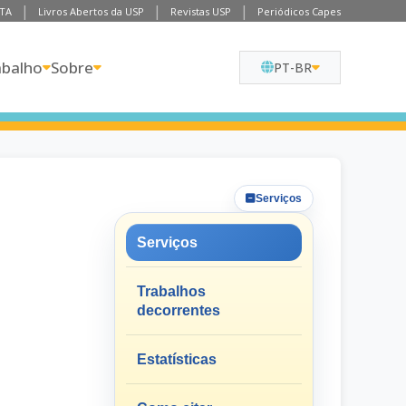
TA
Livros Abertos da USP
Revistas USP
Periódicos Capes
abalho
Sobre
PT-BR
Serviços
Serviços
Trabalhos
decorrentes
Estatísticas