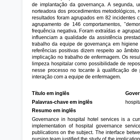
de implantação da governança. A segunda, um
norteadora dos procedimentos metodológicos, r
resultados foram agrupados em 82 incidentes crí
agrupamento de 146 comportamentos, "demons
frequência negativa. Foram extraídas e agrup
influenciam a qualidade da assistência presta
trabalho da equipe de governança em higiene 
referências positivas dizem respeito ao âmbi
implicação no trabalho de enfermagem. Os resu
limpeza hospitalar como possibilidade de repo
nesse processo no tocante à qualificação de
interação com a equipe de enfermagem.
Título em inglês
Gover
Palavras-chave em inglês
hospit
Resumo em inglês
Governance in hospital hotel services is a curr
implementation of hospital governance servic
publications on the subject. The interface bet
nursing team justified the study of the implicat