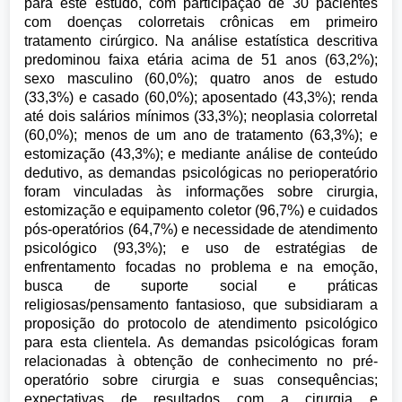
para este estudo, com participação de 30 pacientes
com doenças colorretais crônicas em primeiro
tratamento cirúrgico. Na análise estatística descritiva
predominou faixa etária acima de 51 anos (63,2%);
sexo masculino (60,0%); quatro anos de estudo
(33,3%) e casado (60,0%); aposentado (43,3%); renda
até dois salários mínimos (33,3%); neoplasia colorretal
(60,0%); menos de um ano de tratamento (63,3%); e
estomização (43,3%); e mediante análise de conteúdo
dedutivo, as demandas psicológicas no perioperatório
foram vinculadas às informações sobre cirurgia,
estomização e equipamento coletor (96,7%) e cuidados
pós-operatórios (64,7%) e necessidade de atendimento
psicológico (93,3%); e uso de estratégias de
enfrentamento focadas no problema e na emoção,
busca de suporte social e práticas
religiosas/pensamento fantasioso, que subsidiaram a
proposição do protocolo de atendimento psicológico
para esta clientela. As demandas psicológicas foram
relacionadas à obtenção de conhecimento no pré-
operatório sobre cirurgia e suas consequências;
expectativas de resultados com a cirurgia e