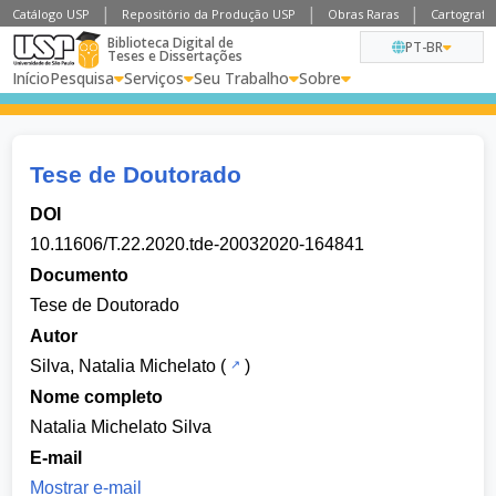
Catálogo USP
Repositório da Produção USP
Obras Raras
Cartografia
Biblioteca Digital de
PT-BR
Teses e Dissertações
Início
Pesquisa
Serviços
Seu Trabalho
Sobre
Tese de Doutorado
DOI
10.11606/T.22.2020.tde-20032020-164841
Documento
Tese de Doutorado
Autor
Silva, Natalia Michelato
(
)
Nome completo
Natalia Michelato Silva
E-mail
Mostrar e-mail