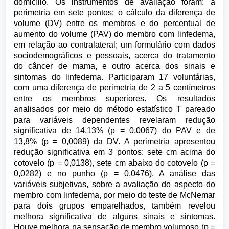
domicílio. Os instrumentos de avaliação foram: a
perimetria em sete pontos; o cálculo da diferença de
volume (DV) entre os membros e do percentual de
aumento do volume (PAV) do membro com linfedema,
em relação ao contralateral; um formulário com dados
sociodemográficos e pessoais, acerca do tratamento
do câncer de mama, e outro acerca dos sinais e
sintomas do linfedema. Participaram 17 voluntárias,
com uma diferença de perimetria de 2 a 5 centímetros
entre os membros superiores. Os resultados
analisados por meio do método estatístico T pareado
para variáveis dependentes revelaram redução
significativa de 14,13% (p = 0,0067) do PAV e de
13,8% (p = 0,0089) da DV. A perimetria apresentou
redução significativa em 3 pontos: sete cm acima do
cotovelo (p = 0,0138), sete cm abaixo do cotovelo (p =
0,0282) e no punho (p = 0,0476). A análise das
variáveis subjetivas, sobre a avaliação do aspecto do
membro com linfedema, por meio do teste de McNemar
para dois grupos emparelhados, também revelou
melhora significativa de alguns sinais e sintomas.
Houve melhora na sensação de membro volumoso (p =