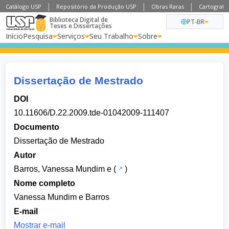
Catálogo USP
Repositório da Produção USP
Obras Raras
Cartografia
Biblioteca Digital de
PT-BR
Teses e Dissertações
Início
Pesquisa
Serviços
Seu Trabalho
Sobre
Dissertação de Mestrado
DOI
10.11606/D.22.2009.tde-01042009-111407
Documento
Dissertação de Mestrado
Autor
Barros, Vanessa Mundim e
(
)
Nome completo
Vanessa Mundim e Barros
E-mail
Mostrar e-mail