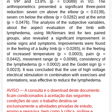
in VIP and 13.8% (p = 0.0089) in VD. The
anthropometrics presented a significant three-point
reduction: seven cm above the elbow (p = 0.0138),
seven cm below the elbow (p = 0.0282) and at the wrist
(p = 0.0476). The analysis of the subjective variables,
about the aspect evaluation of the limb with
lymphedema, using McNemars test for two paired
groups, also revealed a significant improvement in
some signs and symptoms. Improvements were found
in the feeling of a bulky limb (p = 0.0265), in the feeling
of increased temperature (p = 0.0003), pain (p =
0.0442), movement range (p = 0.0098), consistency of
the lymphedema (p = 0.0002) and the Godet sign (p =
0.0023). It was concluded that the use of high voltage
electrical stimulation in combination with exercises and
orientations, was effective to reduce the lymphedema.
AVISO — A consulta e o download deste documento
ficam condicionados à aceitação das seguintes
condições de uso: o trabalho destina-se
exclusivamente a atividades privadas de estudo,
ensino e pesquisa, bem como à crítica, análise e