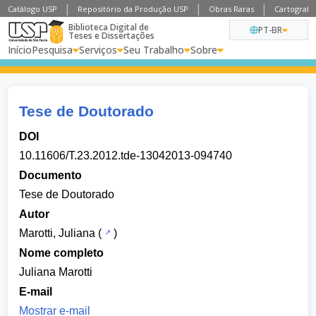
Catálogo USP
Repositório da Produção USP
Obras Raras
Cartografia
Biblioteca Digital de
PT-BR
Teses e Dissertações
Início
Pesquisa
Serviços
Seu Trabalho
Sobre
Tese de Doutorado
DOI
10.11606/T.23.2012.tde-13042013-094740
Documento
Tese de Doutorado
Autor
Marotti, Juliana
(
)
Nome completo
Juliana Marotti
E-mail
Mostrar e-mail