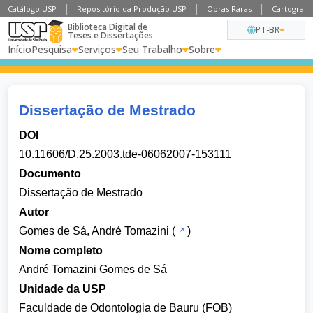
Catálogo USP
Repositório da Produção USP
Obras Raras
Cartografia
Biblioteca Digital de
PT-BR
Teses e Dissertações
Início
Pesquisa
Serviços
Seu Trabalho
Sobre
Dissertação de Mestrado
DOI
10.11606/D.25.2003.tde-06062007-153111
Documento
Dissertação de Mestrado
Autor
Gomes de Sá, André Tomazini
(
)
Nome completo
André Tomazini Gomes de Sá
Unidade da USP
Faculdade de Odontologia de Bauru (FOB)