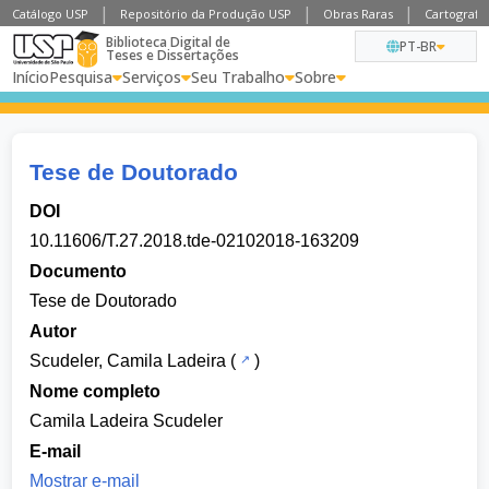
Catálogo USP
Repositório da Produção USP
Obras Raras
Cartografia
Biblioteca Digital de
PT-BR
Teses e Dissertações
Início
Pesquisa
Serviços
Seu Trabalho
Sobre
Tese de Doutorado
DOI
10.11606/T.27.2018.tde-02102018-163209
Documento
Tese de Doutorado
Autor
Scudeler, Camila Ladeira
(
)
Nome completo
Camila Ladeira Scudeler
E-mail
Mostrar e-mail