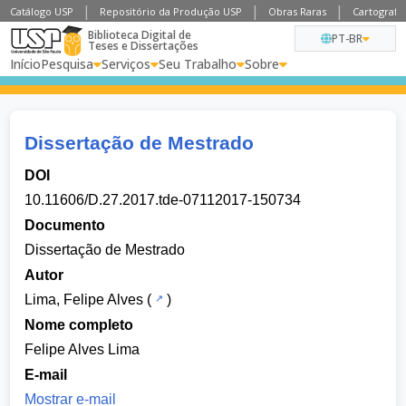
Catálogo USP
Repositório da Produção USP
Obras Raras
Cartografia
Biblioteca Digital de
PT-BR
Teses e Dissertações
Início
Pesquisa
Serviços
Seu Trabalho
Sobre
Dissertação de Mestrado
DOI
10.11606/D.27.2017.tde-07112017-150734
Documento
Dissertação de Mestrado
Autor
Lima, Felipe Alves
(
)
Nome completo
Felipe Alves Lima
E-mail
Mostrar e-mail