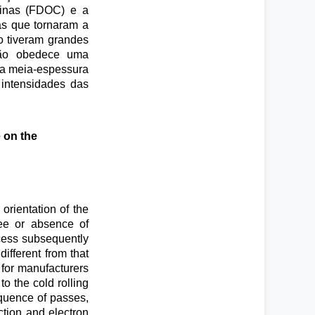
alinas (FDOC) e a
as que tornaram a
o tiveram grandes
 não obedece uma
 na meia-espessura
e intensidades das
e on the
 orientation of the
ree or absence of
ocess subsequently
ifferent from that
 for manufacturers
o the cold rolling
equence of passes,
ction and electron