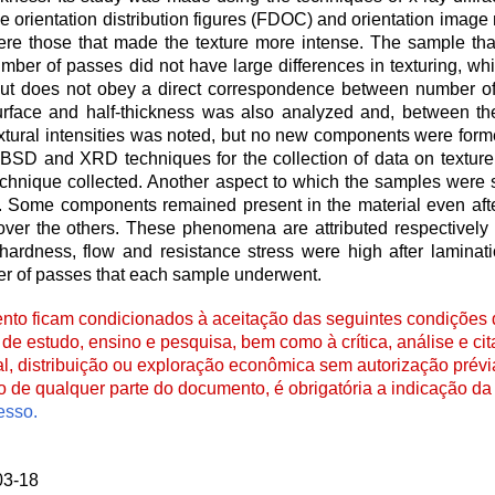
line orientation distribution figures (FDOC) and orientation imag
re those that made the texture more intense. The sample tha
umber of passes did not have large differences in texturing, wh
 but does not obey a direct correspondence between number of
 surface and half-thickness was also analyzed and, between th
 textural intensities was noted, but no new components were for
EBSD and XRD techniques for the collection of data on textur
technique collected. Another aspect to which the samples were
n. Some components remained present in the material even after
y over the others. These phenomena are attributed respectively
rdness, flow and resistance stress were high after laminatio
er of passes that each sample underwent.
to ficam condicionados à aceitação das seguintes condições d
de estudo, ensino e pesquisa, bem como à crítica, análise e cita
al, distribuição ou exploração econômica sem autorização prévi
ão de qualquer parte do documento, é obrigatória a indicação da 
esso.
03-18