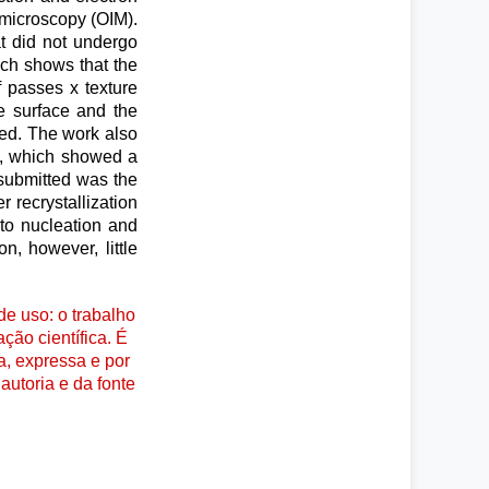
e microscopy (OIM).
t did not undergo
ich shows that the
 passes x texture
e surface and the
med. The work also
e, which showed a
 submitted was the
 recrystallization
 to nucleation and
n, however, little
e uso: o trabalho
ção científica. É
a, expressa e por
autoria e da fonte