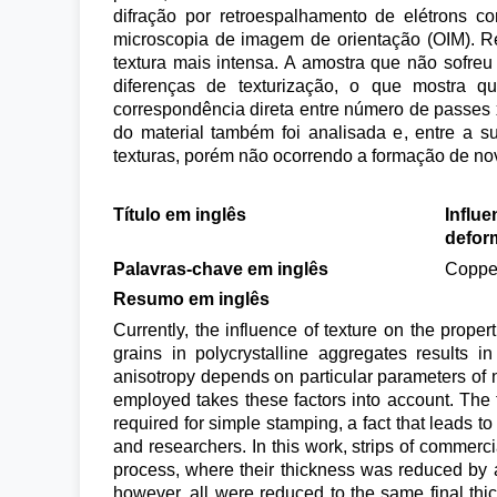
difração por retroespalhamento de elétrons co
microscopia de imagem de orientação (OIM). R
textura mais intensa. A amostra que não sofr
diferenças de texturização, o que mostra 
correspondência direta entre número de passes x
do material também foi analisada e, entre a sup
texturas, porém não ocorrendo a formação de n
Título em inglês
Influe
deform
Palavras-chave em inglês
Copper
Resumo em inglês
Currently, the influence of texture on the propert
grains in polycrystalline aggregates results 
anisotropy depends on particular parameters of 
employed takes these factors into account. The t
required for simple stamping, a fact that leads t
and researchers. In this work, strips of commerci
process, where their thickness was reduced by a
however, all were reduced to the same final thic