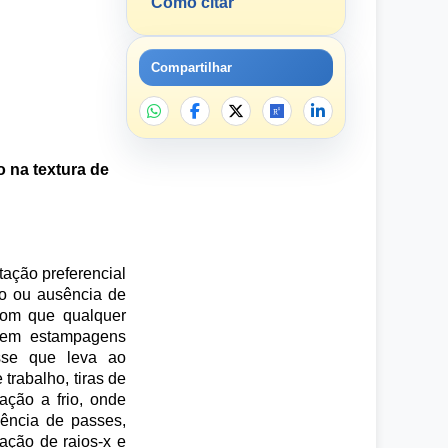
Como citar
Compartilhar
o na textura de
tação preferencial
do ou ausência de
 com que qualquer
a em estampagens
esse que leva ao
trabalho, tiras de
ação a frio, onde
ência de passes,
ação de raios-x e