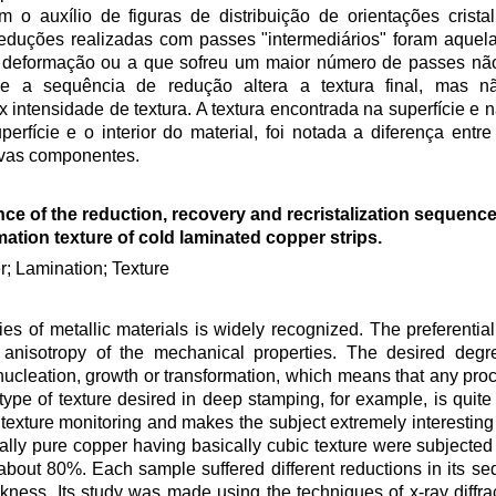
m o auxílio de figuras de distribuição de orientações crist
eduções realizadas com passes "intermediários" foram aquel
eu deformação ou a que sofreu um maior número de passes nã
que a sequência de redução altera a textura final, mas
 intensidade de textura. A textura encontrada na superfície e
erfície e o interior do material, foi notada a diferença entr
ovas componentes.
nce of the reduction, recovery and recristalization sequenc
ation texture of cold laminated copper strips.
; Lamination; Texture
ies of metallic materials is widely recognized. The preferential
in anisotropy of the mechanical properties. The desired deg
nucleation, growth or transformation, which means that any pr
ype of texture desired in deep stamping, for example, is quite d
o texture monitoring and makes the subject extremely interesting
ally pure copper having basically cubic texture were subjected t
bout 80%. Each sample suffered different reductions in its s
kness. Its study was made using the techniques of x-ray diffra