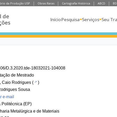
ório da Produção USP
Obras Raras
Cartografia Histórica
ABCD
BD
l de
Início
Pesquisa
Serviços
Seu Tr
ções
606/D.3.2020.tde-18032021-104008
tação de Mestrado
, Caio Rodrigues
(
)
Rodrigues Sousa
r e-mail
 Politécnica (EP)
aria Metalúrgica e de Materiais