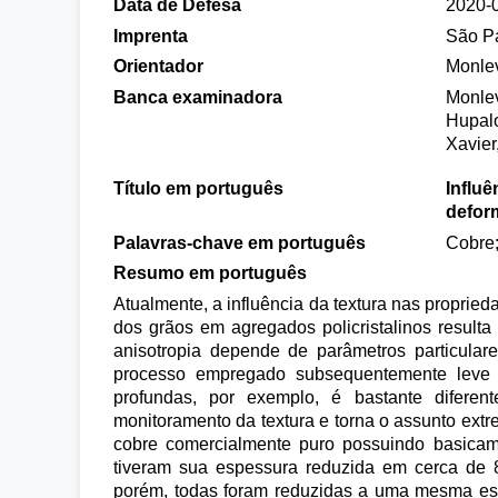
Data de Defesa
2020-
Imprenta
São P
Orientador
Monle
Banca examinadora
Monlev
Hupalo
Xavie
Título em português
Influê
deform
Palavras-chave em português
Cobre;
Resumo em português
Atualmente, a influência da textura nas proprie
dos grãos em agregados policristalinos result
anisotropia depende de parâmetros particular
processo empregado subsequentemente leve e
profundas, por exemplo, é bastante difere
monitoramento da textura e torna o assunto extr
cobre comercialmente puro possuindo basicame
tiveram sua espessura reduzida em cerca de 
porém, todas foram reduzidas a uma mesma espes