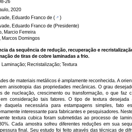
08-26
aulo, 2020
vade, Eduardo Franco de
(
)
ade, Eduardo Franco de (Presidente)
, Marcio Ferreira
r, Marcos Domingos
ncia da sequência de redução, recuperação e recristalizaçã
ação de tiras de cobre laminadas a frio.
 Laminação; Recristalização; Textura
dades de materiais metálicos é amplamente reconhecida. A orien
a em anisotropia das propriedades mecânicas. O grau deseja
es de nucleação, crescimento ou transformação, o que faz
m consideração tais fatores. O tipo de textura desejad
nte daquela necessária para estampagens simples, fato 
emamente interessante para fabricantes e pesquisadores. Neste 
nte textura cubica foram submetidas ao processo de lamin
80%. Cada amostra sofreu diferentes reduções em sua sequ
sura final. Seu estudo foi feito através das técnicas de difr