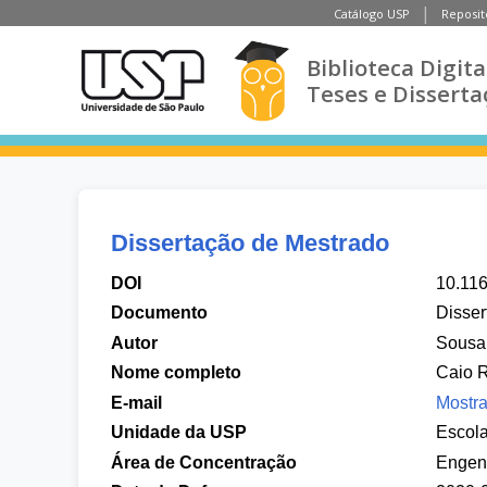
Catálogo USP
Reposit
Biblioteca Digita
Teses e Disserta
Dissertação de Mestrado
DOI
10.11
Documento
Disser
Autor
Sousa
Nome completo
Caio 
E-mail
Mostra
Unidade da USP
Escola
Área de Concentração
Engenh