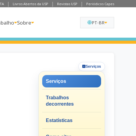
TA
Livros Abertos da USP
Revistas USP
Periódicos Capes
abalho
Sobre
PT-BR
Serviços
Serviços
Trabalhos
decorrentes
Estatísticas