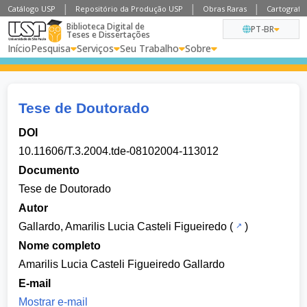
Catálogo USP
Repositório da Produção USP
Obras Raras
Cartografia
Biblioteca Digital de
PT-BR
Teses e Dissertações
Início
Pesquisa
Serviços
Seu Trabalho
Sobre
Tese de Doutorado
DOI
10.11606/T.3.2004.tde-08102004-113012
Documento
Tese de Doutorado
Autor
Gallardo, Amarilis Lucia Casteli Figueiredo
(
)
Nome completo
Amarilis Lucia Casteli Figueiredo Gallardo
E-mail
Mostrar e-mail