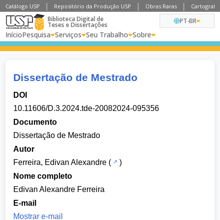
Catálogo USP
Repositório da Produção USP
Obras Raras
Cartografia
Biblioteca Digital de
PT-BR
Teses e Dissertações
Início
Pesquisa
Serviços
Seu Trabalho
Sobre
Dissertação de Mestrado
DOI
10.11606/D.3.2024.tde-20082024-095356
Documento
Dissertação de Mestrado
Autor
Ferreira, Edivan Alexandre
(
)
Nome completo
Edivan Alexandre Ferreira
E-mail
Mostrar e-mail