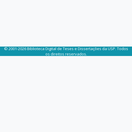
© 2001-2026 Biblioteca Digital de Teses e Dissertações da USP. Todos
os direitos reservados.