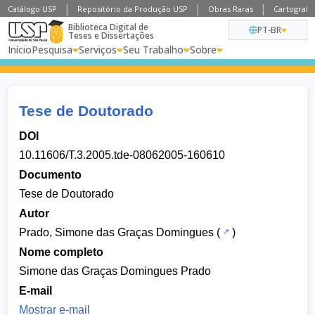
Catálogo USP
Repositório da Produção USP
Obras Raras
Cartografia
Biblioteca Digital de
PT-BR
Teses e Dissertações
Início
Pesquisa
Serviços
Seu Trabalho
Sobre
Tese de Doutorado
DOI
10.11606/T.3.2005.tde-08062005-160610
Documento
Tese de Doutorado
Autor
Prado, Simone das Graças Domingues
(
)
Nome completo
Simone das Graças Domingues Prado
E-mail
Mostrar e-mail