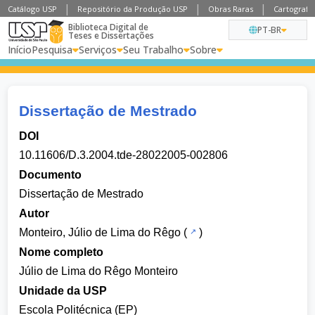
Catálogo USP
Repositório da Produção USP
Obras Raras
Cartografia
Biblioteca Digital de
PT-BR
Teses e Dissertações
Início
Pesquisa
Serviços
Seu Trabalho
Sobre
Dissertação de Mestrado
DOI
10.11606/D.3.2004.tde-28022005-002806
Documento
Dissertação de Mestrado
Autor
Monteiro, Júlio de Lima do Rêgo
(
)
Nome completo
Júlio de Lima do Rêgo Monteiro
Unidade da USP
Escola Politécnica (EP)