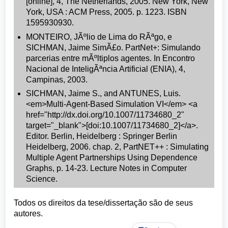
[online], 4, The Netherlands, 2005. New York, New
York, USA : ACM Press, 2005. p. 1223. ISBN
1595930930.
MONTEIRO, JÃºlio de Lima do RÃªgo, e
SICHMAN, Jaime SimÃ£o. PartNet+: Simulando
parcerias entre mÃºltiplos agentes. In Encontro
Nacional de InteligÃªncia Artificial (ENIA), 4,
Campinas, 2003.
SICHMAN, Jaime S., and ANTUNES, Luis.
<em>Multi-Agent-Based Simulation VI</em> <a
href="http://dx.doi.org/10.1007/11734680_2"
target="_blank">[doi:10.1007/11734680_2]</a>.
Editor. Berlin, Heidelberg : Springer Berlin
Heidelberg, 2006. chap. 2, PartNET++ : Simulating
Multiple Agent Partnerships Using Dependence
Graphs, p. 14-23. Lecture Notes in Computer
Science.
Todos os direitos da tese/dissertação são de seus
autores.