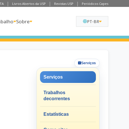
TA
Livros Abertos da USP
Revistas USP
Periódicos Capes
abalho
Sobre
PT-BR
Serviços
Serviços
Trabalhos
decorrentes
Estatísticas