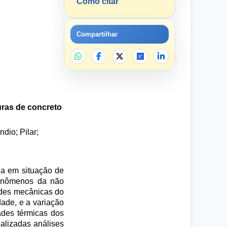
Como citar
Compartilhar
turas de concreto
dio; Pilar;
ua em situação de
 fenômenos da não
dades mecânicas do
dade, e a variação
ades térmicas dos
ealizadas análises