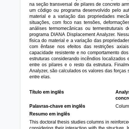
na seção transversal de pilares de concreto ar
um código ou programa desenvolvido pelo auto
material e a variação das propriedades mecâ
situações, com foco nas tensões, deformações 
análises termomecânicas ou termestruturais d
programa DIANA Displacement Analyzer. Nessas
física do material e a variação das propriedad
com ênfase nos efeitos das restrições axiai
capacidade resistente e no comportamento dos 
estruturas considerando incêndios localizados
entre os pilares e o resto da estrutura. Fina
Analyzer, são calculados os valores das forças 
entre elas.
Título em inglês
Analys
concre
Palavras-chave em inglês
Column
Resumo em inglês
This doctoral thesis studies columns in reinforce
considering their interaction with the structure. 