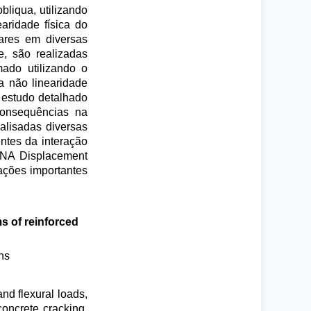
liqua, utilizando
aridade física do
ares em diversas
e, são realizadas
mado utilizando o
a não linearidade
 estudo detalhado
consequências na
alisadas diversas
ntes da interação
IANA Displacement
lações importantes
s of reinforced
ns
and flexural loads,
 concrete cracking,