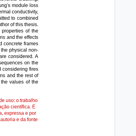
oung's module loss
ermal conductivity,
mitted to combined
or of this thesis.
 properties of the
ins and the effects
ed concrete frames
 the physical non-
 are considered. A
onsequences on the
 considering fires
ns and the rest of
 the values of the
e uso: o trabalho
ção científica. É
a, expressa e por
autoria e da fonte