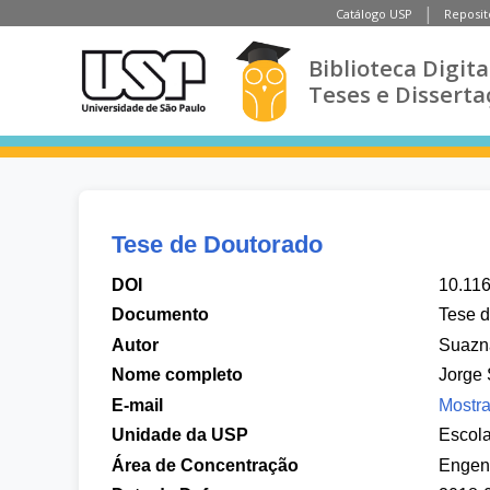
Catálogo USP
Reposit
Biblioteca Digita
Teses e Disserta
Tese de Doutorado
DOI
10.11
Documento
Tese 
Autor
Suazná
Nome completo
Jorge 
E-mail
Mostra
Unidade da USP
Escola
Área de Concentração
Engenh