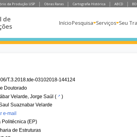
ório da Produção USP
Obras Raras
Cartografia Histórica
ABCD
BD
l de
Início
Pesquisa
Serviços
Seu Tr
ções
606/T.3.2018.tde-03102018-144124
de Doutorado
bar Velarde, Jorge Saúl
(
)
Saul Suaznabar Velarde
r e-mail
 Politécnica (EP)
aria de Estruturas