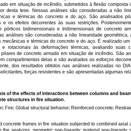
mado em situação de incêndio, submetidos à flexão composta ob
r desta tese. Nessas análises são consideradas a não line
nicas e térmicas do concreto e do aço. São analisados pil
e os efeitos decorrentes às suas restrições. Posteriorment
e pórticos bidimensionais e tridimensionais de concreto ar
 análises são consideradas a não linearidade geométrica, 
es mecânicas e térmicas do concreto e do aço. É realizado um
s e rotacionais às deformações térmicas, avaliando suas 
pilares de concreto armado em situação de incêndio. São an
 em compartimentos delas e são avaliados os esforços decorre
lmente, dos resultados obtidos nas análises realizadas no D
solicitantes, forças resistentes e são apresentadas algumas re
is of the effects of interactions between columns and beam
te structures in fire situation.
; Fire; Global structural behavior; Reinforced concrete; Restrai
d concrete frames in fire situation subjected to combined axial 
In the analyzes, geometric non-linearity, material non-linearity,