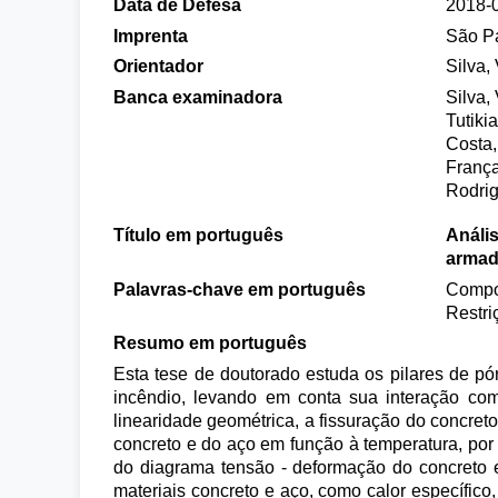
Data de Defesa
2018-
Imprenta
São P
Orientador
Silva, 
Banca examinadora
Silva,
Tutiki
Costa,
França
Rodrig
Título em português
Anális
armad
Palavras-chave em português
Compor
Restri
Resumo em português
Esta tese de doutorado estuda os pilares de p
incêndio, levando em conta sua interação com
linearidade geométrica, a fissuração do concreto
concreto e do aço em função à temperatura, por 
do diagrama tensão - deformação do concreto e
materiais concreto e aço, como calor específico,