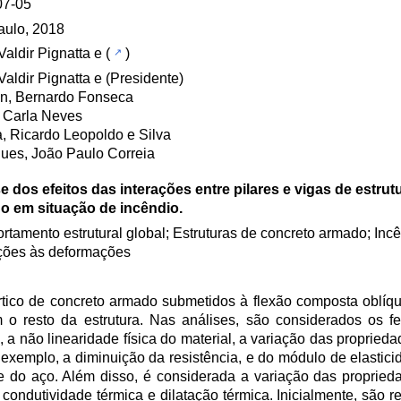
07-05
aulo, 2018
Valdir Pignatta e
(
)
 Valdir Pignatta e (Presidente)
an, Bernardo Fonseca
 Carla Neves
, Ricardo Leopoldo e Silva
ues, João Paulo Correia
e dos efeitos das interações entre pilares e vigas de estru
o em situação de incêndio.
tamento estrutural global; Estruturas de concreto armado; Incên
ções às deformações
órtico de concreto armado submetidos à flexão composta oblíq
 o resto da estrutura. Nas análises, são considerados os
, a não linearidade física do material, a variação das proprie
exemplo, a diminuição da resistência, e do módulo de elastici
 do aço. Além disso, é considerada a variação das propried
 condutividade térmica e dilatação térmica. Inicialmente, são r