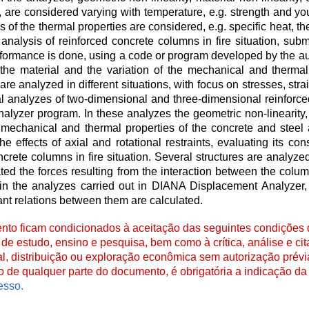
, are considered varying with temperature, e.g. strength and y
ns of the thermal properties are considered, e.g. specific heat, th
l analysis of reinforced concrete columns in fire situation, sub
rformance is done, using a code or program developed by the auth
 the material and the variation of the mechanical and thermal
e analyzed in different situations, with focus on stresses, stra
l analyzes of two-dimensional and three-dimensional reinforc
yzer program. In these analyzes the geometric non-linearity,
he mechanical and thermal properties of the concrete and steel
e effects of axial and rotational restraints, evaluating its c
crete columns in fire situation. Several structures are analyzed
ed the forces resulting from the interaction between the colum
ed in the analyzes carried out in DIANA Displacement Analyzer,
ant relations between them are calculated.
to ficam condicionados à aceitação das seguintes condições d
de estudo, ensino e pesquisa, bem como à crítica, análise e cita
al, distribuição ou exploração econômica sem autorização prévi
ão de qualquer parte do documento, é obrigatória a indicação da 
esso.