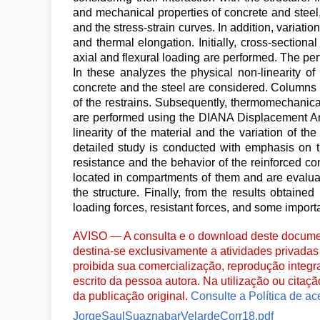
and mechanical properties of concrete and steel
and the stress-strain curves. In addition, variatio
and thermal elongation. Initially, cross-sectiona
axial and flexural loading are performed. The pe
In these analyzes the physical non-linearity of
concrete and the steel are considered. Columns ar
of the restrains. Subsequently, thermomechanica
are performed using the DIANA Displacement Anal
linearity of the material and the variation of t
detailed study is conducted with emphasis on th
resistance and the behavior of the reinforced con
located in compartments of them and are evaluat
the structure. Finally, from the results obtain
loading forces, resistant forces, and some import
AVISO — A consulta e o download deste documen
destina-se exclusivamente a atividades privadas 
proibida sua comercialização, reprodução integr
escrito da pessoa autora. Na utilização ou citaç
da publicação original.
Consulte a Política de ac
JorgeSaulSuaznabarVelardeCorr18.pdf