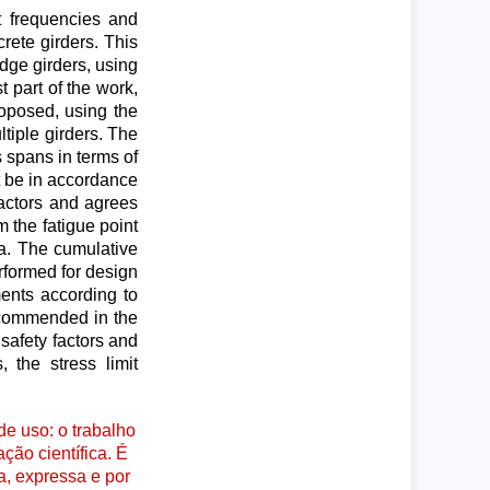
t frequencies and
rete girders. This
dge girders, using
 part of the work,
roposed, using the
ltiple girders. The
s spans in terms of
ot be in accordance
factors and agrees
m the fatigue point
ta. The cumulative
rformed for design
ments according to
recommended in the
 safety factors and
 the stress limit
e uso: o trabalho
ção científica. É
a, expressa e por