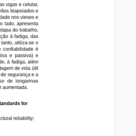
s vigas e celular,
 vãos biapoiados e
idade nos vieses e
o lado, apresenta
etapa do trabalho,
ação à fadiga, das
nto, utiliza-se o
confiabilidade é
tiva e passiva) e
de, à fadiga, além
dagem de vida útil
s de segurança e a
aso de longarinas
ser aumentada.
tandards for
ural reliability;