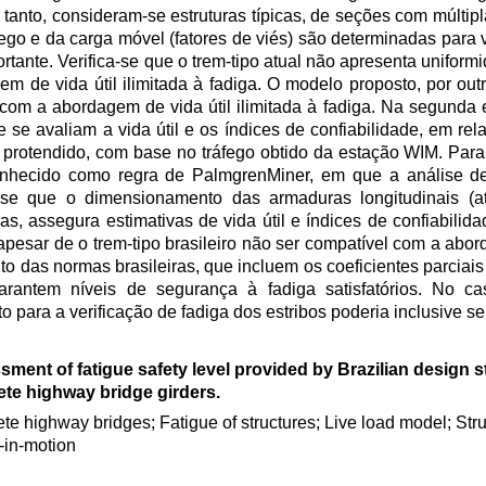
 tanto, consideram-se estruturas típicas, de seções com múltipla
áfego e da carga móvel (fatores de viés) são determinadas para
rtante. Verifica-se que o trem-tipo atual não apresenta uniform
de vida útil ilimitada à fadiga. O modelo proposto, por outr
com a abordagem de vida útil ilimitada à fadiga. Na segunda 
e avaliam a vida útil e os índices de confiabilidade, em rel
rotendido, com base no tráfego obtido da estação WIM. Para ta
hecido como regra de PalmgrenMiner, em que a análise de 
ca-se que o dimensionamento das armaduras longitudinais (a
s, assegura estimativas de vida útil e índices de confiabilida
apesar de o trem-tipo brasileiro não ser compatível com a abor
nto das normas brasileiras, que incluem os coeficientes parciai
garantem níveis de segurança à fadiga satisfatórios. No c
to para a verificação de fadiga dos estribos poderia inclusive 
ment of fatigue safety level provided by Brazilian design s
te highway bridge girders.
te highway bridges; Fatigue of structures; Live load model; Struct
in-motion