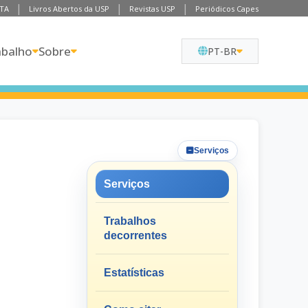
TA
Livros Abertos da USP
Revistas USP
Periódicos Capes
abalho
Sobre
PT-BR
Serviços
Serviços
Trabalhos
decorrentes
Estatísticas