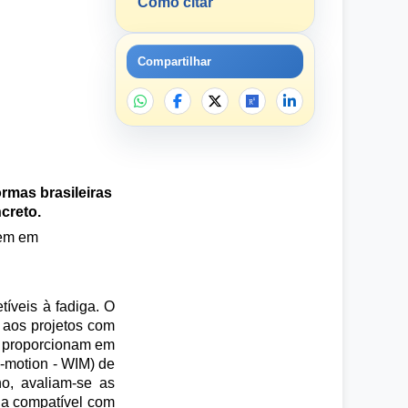
Como citar
Compartilhar
rmas brasileiras
creto.
gem em
tíveis à fadiga. O
 aos projetos com
to proporcionam em
-motion - WIM) de
ho, avaliam-se as
ga compatível com