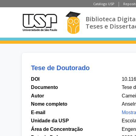
Catálogo USP
Reposit
Biblioteca Digita
Teses e Disserta
Tese de Doutorado
DOI
10.11
Documento
Tese 
Autor
Carnei
Nome completo
Anselm
E-mail
Mostra
Unidade da USP
Escola
Área de Concentração
Engenh