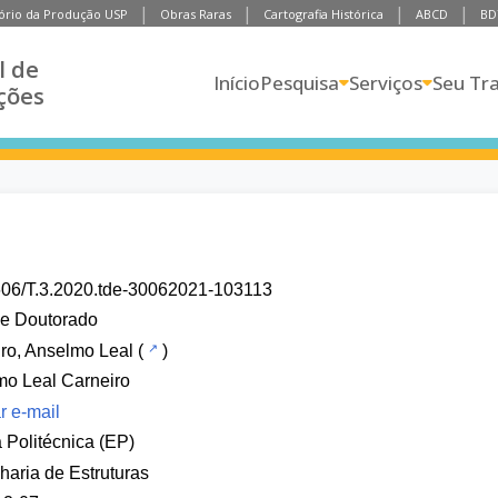
ório da Produção USP
Obras Raras
Cartografia Histórica
ABCD
BD
l de
Início
Pesquisa
Serviços
Seu Tr
ções
606/T.3.2020.tde-30062021-103113
de Doutorado
ro, Anselmo Leal
(
)
o Leal Carneiro
r e-mail
 Politécnica (EP)
aria de Estruturas