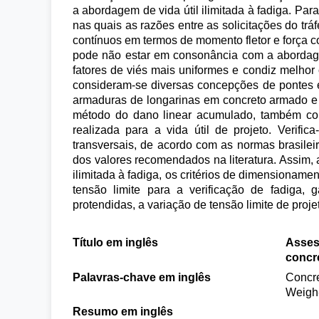
a abordagem de vida útil ilimitada à fadiga. Para
nas quais as razões entre as solicitações do tr
contínuos em termos de momento fletor e força co
pode não estar em consonância com a abordagem 
fatores de viés mais uniformes e condiz melhor 
consideram-se diversas concepções de pontes e s
armaduras de longarinas em concreto armado e p
método do dano linear acumulado, também con
realizada para a vida útil de projeto. Verifi
transversais, de acordo com as normas brasileira
dos valores recomendados na literatura. Assim, 
ilimitada à fadiga, os critérios de dimensioname
tensão limite para a verificação de fadiga, 
protendidas, a variação de tensão limite de proje
Título em inglês
Assess
concre
Palavras-chave em inglês
Concre
Weigh-
Resumo em inglês