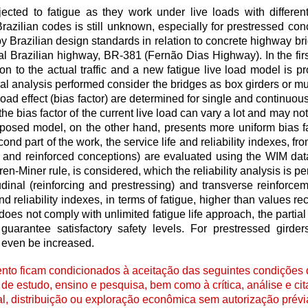
ected to fatigue as they work under live loads with differen
razilian codes is still unknown, especially for prestressed conc
y Brazilian design standards in relation to concrete highway bri
l Brazilian highway, BR-381 (Fernão Dias Highway). In the first
ion to the actual traffic and a new fatigue live load model is p
ral analysis performed consider the bridges as box girders or mu
 load effect (bias factor) are determined for single and continuou
he bias factor of the current live load can vary a lot and may n
roposed model, on the other hand, presents more uniform bias 
cond part of the work, the service life and reliability indexes, fro
ed and reinforced conceptions) are evaluated using the WIM da
-Miner rule, is considered, which the reliability analysis is pe
itudinal (reinforcing and prestressing) and transverse reinforce
nd reliability indexes, in terms of fatigue, higher than values 
 does not comply with unlimited fatigue life approach, the partial
uarantee satisfactory safety levels. For prestressed girders,
d even be increased.
to ficam condicionados à aceitação das seguintes condições d
de estudo, ensino e pesquisa, bem como à crítica, análise e cita
al, distribuição ou exploração econômica sem autorização prévi