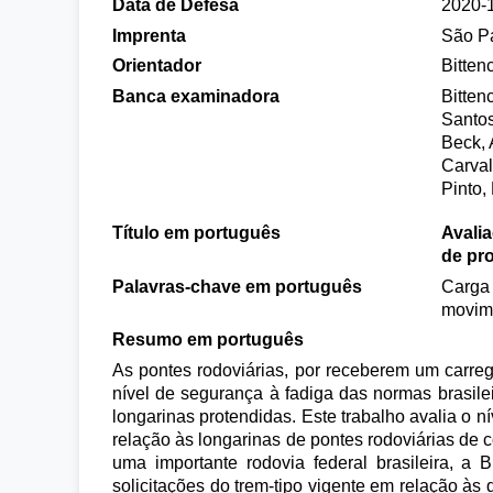
Data de Defesa
2020-
Imprenta
São P
Orientador
Bitten
Banca examinadora
Bitten
Santos
Beck, 
Carva
Pinto,
Título em português
Avalia
de pro
Palavras-chave em português
Carga 
movime
Resumo em português
As pontes rodoviárias, por receberem um carrega
nível de segurança à fadiga das normas brasil
longarinas protendidas. Este trabalho avalia o 
relação às longarinas de pontes rodoviárias de
uma importante rodovia federal brasileira, a
solicitações do trem-tipo vigente em relação à