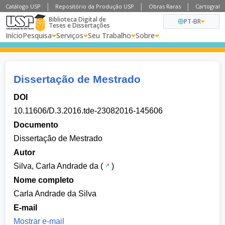
Catálogo USP
Repositório da Produção USP
Obras Raras
Cartografia
Biblioteca Digital de
PT-BR
Teses e Dissertações
Início
Pesquisa
Serviços
Seu Trabalho
Sobre
Dissertação de Mestrado
DOI
10.11606/D.3.2016.tde-23082016-145606
Documento
Dissertação de Mestrado
Autor
Silva, Carla Andrade da
(
)
Nome completo
Carla Andrade da Silva
E-mail
Mostrar e-mail