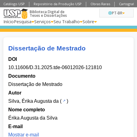
Catálogo USP
Repositório da Produção USP
Obras Raras
Cartografia
Biblioteca Digital de
PT-BR
Teses e Dissertações
Início
Pesquisa
Serviços
Seu Trabalho
Sobre
Dissertação de Mestrado
DOI
10.11606/D.31.2025.tde-06012026-121810
Documento
Dissertação de Mestrado
Autor
Silva, Érika Augusta da
(
)
Nome completo
Érika Augusta da Silva
E-mail
Mostrar e-mail