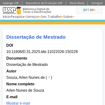
Catálogo USP
Repositório da Produção USP
Obras Raras
Cartografia
Biblioteca Digital de
PT-BR
Teses e Dissertações
Início
Pesquisa
Serviços
Seu Trabalho
Sobre
Dissertação de Mestrado
DOI
10.11606/D.31.2025.tde-11022026-150228
Documento
Dissertação de Mestrado
Autor
Souza, Arlen Nunes de
(
)
Nome completo
Arlen Nunes de Souza
E-mail
Mostrar e-mail