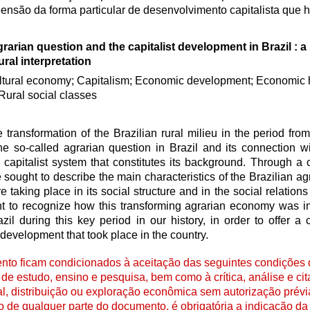
nsão da forma particular de desenvolvimento capitalista que h
rarian question and the capitalist development in Brazil : a 
ural interpretation
ltural economy; Capitalism; Economic development; Economic h
 Rural social classes
e transformation of the Brazilian rural milieu in the period fro
he so-called agrarian question in Brazil and its connection w
capitalist system that constitutes its background. Through a 
e sought to describe the main characteristics of the Brazilian a
e taking place in its social structure and in the social relations
t to recognize how this transforming agrarian economy was in
zil during this key period in our history, in order to offer a c
 development that took place in the country.
to ficam condicionados à aceitação das seguintes condições d
de estudo, ensino e pesquisa, bem como à crítica, análise e cita
al, distribuição ou exploração econômica sem autorização prévi
ão de qualquer parte do documento, é obrigatória a indicação da 