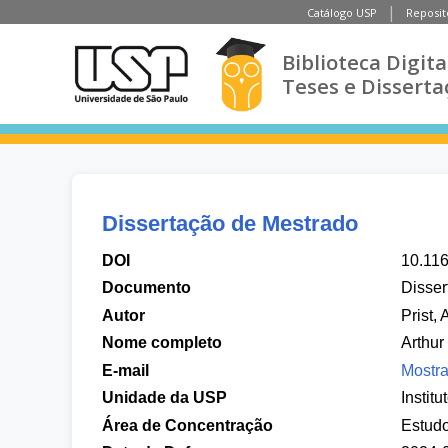
Catálogo USP
Reposit
Biblioteca Digita
Teses e Disserta
Dissertação de Mestrado
DOI
10.11
Documento
Disser
Autor
Prist, 
Nome completo
Arthur 
E-mail
Mostra
Unidade da USP
Instit
Área de Concentração
Estudo