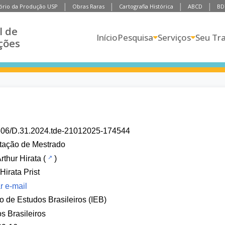
ório da Produção USP
Obras Raras
Cartografia Histórica
ABCD
BD
l de
Início
Pesquisa
Serviços
Seu Tr
ções
606/D.31.2024.tde-21012025-174544
tação de Mestrado
Arthur Hirata
(
)
Hirata Prist
r e-mail
uto de Estudos Brasileiros (IEB)
s Brasileiros