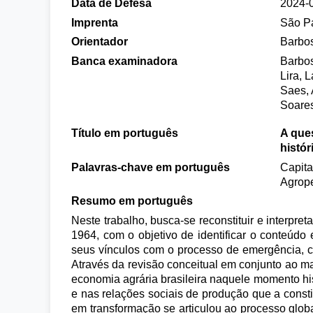
Data de Defesa
2024-
Imprenta
São P
Orientador
Barbos
Banca examinadora
Barbos
Lira, 
Saes,
Soares
Título em português
A ques
histór
Palavras-chave em português
Capita
Agrope
Resumo em português
Neste trabalho, busca-se reconstituir e interpre
1964, com o objetivo de identificar o conteúd
seus vínculos com o processo de emergência, c
Através da revisão conceitual em conjunto ao man
economia agrária brasileira naquele momento his
e nas relações sociais de produção que a const
em transformação se articulou ao processo globa