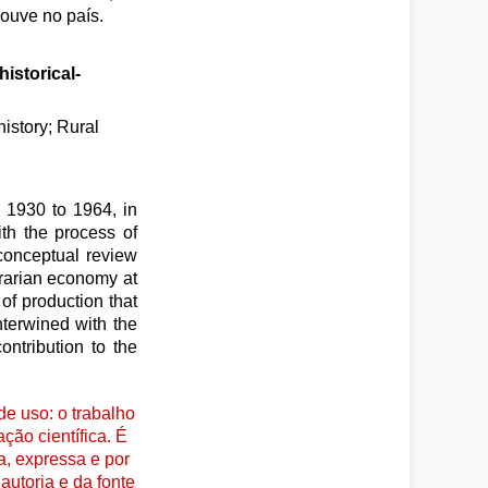
ouve no país.
historical-
istory; Rural
m 1930 to 1964, in
ith the process of
conceptual review
grarian economy at
 of production that
terwined with the
ontribution to the
e uso: o trabalho
ção científica. É
a, expressa e por
autoria e da fonte