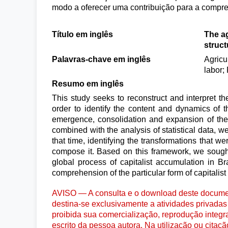
modo a oferecer uma contribuição para a compree
Título em inglês
The ag
struct
Palavras-chave em inglês
Agricu
labor;
Resumo em inglês
This study seeks to reconstruct and interpret th
order to identify the content and dynamics of t
emergence, consolidation and expansion of the 
combined with the analysis of statistical data, w
that time, identifying the transformations that wer
compose it. Based on this framework, we sough
global process of capitalist accumulation in Bra
comprehension of the particular form of capitalist
AVISO — A consulta e o download deste documen
destina-se exclusivamente a atividades privadas 
proibida sua comercialização, reprodução integr
escrito da pessoa autora. Na utilização ou citaç