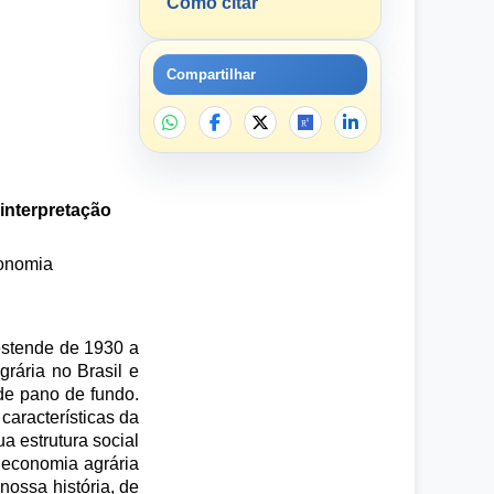
Como citar
Compartilhar
 interpretação
conomia
 estende de 1930 a
rária no Brasil e
de pano de fundo.
características da
a estrutura social
 economia agrária
nossa história, de