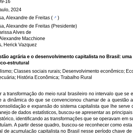
09-16
aulo, 2024
a, Alexandre de Freitas
(
)
a, Alexandre de Freitas (Presidente)
Larissa Alves de
 Alexandre Macchione
, Herick Vazquez
tão agrária e o desenvolvimento capitalista no Brasil: uma
ico-estrutural
lismo; Classes sociais rurais; Desenvolvimento econômico; E
cuária; História Econômica; Trabalho Rural
tar a transformação do meio rural brasileiro no intervalo que se
o e a dinâmica do que se convencionou chamar de a questão ag
onsolidação e expansão do sistema capitalista que lhe serve 
ejo de dados estatísticos, buscou-se apresentar as principais 
tórico, identificando as transformações que se operavam em su
ituíam. A partir desse quadro, buscou-se reconhecer como esta
l de acumulação capitalista no Brasil nesse período chave de 