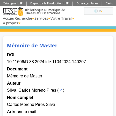
Catalogue USP
Depot de la Production USP
Ouvrages Rares
Cartogr
Bibliotheque Numerique de
FR
Theses et Dissertations
Accueil
Recherche
Services
Votre Travail
A propos
Mémoire de Master
DOI
10.11606/D.38.2024.tde-11042024-140207
Document
Mémoire de Master
Auteur
Silva, Carlos Moreno Pires
(
)
Nom complet
Carlos Moreno Pires Silva
Adresse e-mail