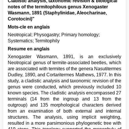
Cladistic analysis, taxonomic revision & biological
notes of the termitophilous genus Xenogaster
Wasmann, 1891 (Staphylinidae, Aleocharinae,
Corotocini)"
Mots-cle en anglais
Neotropical; Physogastry; Primary homology;
Systematics; Termitophily
Resume en anglais
Xenogaster Wasmann, 1891, is an exclusively
Neotropical genus of termite-associated beetles, which
are associated with termites of the genera Nasutitermes
Dudley, 1890, and Cortaritermes Mathews, 1977. In this
study, a cladistic analysis and taxonomic revision of the
genus were conducted, which previously included 10
known species. The cladistic analysis encompassed 27
terminals (14 from the ingroup and 13 from the
outgroup) and 135 morphological characters derived
from an examination of both external and internal
structures. The analysis, using implicit weighting,
resulted in a more parsimonious phylogenetic tree with