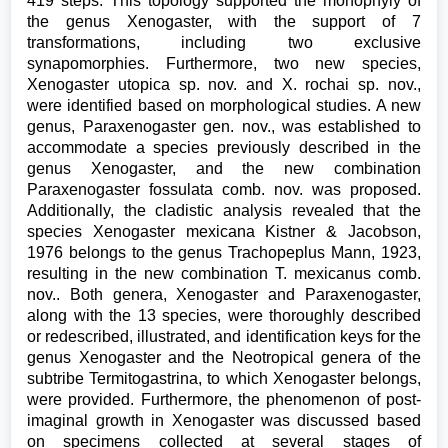
419 steps. This topology supported the monophyly of
the genus Xenogaster, with the support of 7
transformations, including two exclusive
synapomorphies. Furthermore, two new species,
Xenogaster utopica sp. nov. and X. rochai sp. nov.,
were identified based on morphological studies. A new
genus, Paraxenogaster gen. nov., was established to
accommodate a species previously described in the
genus Xenogaster, and the new combination
Paraxenogaster fossulata comb. nov. was proposed.
Additionally, the cladistic analysis revealed that the
species Xenogaster mexicana Kistner & Jacobson,
1976 belongs to the genus Trachopeplus Mann, 1923,
resulting in the new combination T. mexicanus comb.
nov.. Both genera, Xenogaster and Paraxenogaster,
along with the 13 species, were thoroughly described
or redescribed, illustrated, and identification keys for the
genus Xenogaster and the Neotropical genera of the
subtribe Termitogastrina, to which Xenogaster belongs,
were provided. Furthermore, the phenomenon of post-
imaginal growth in Xenogaster was discussed based
on specimens collected at several stages of