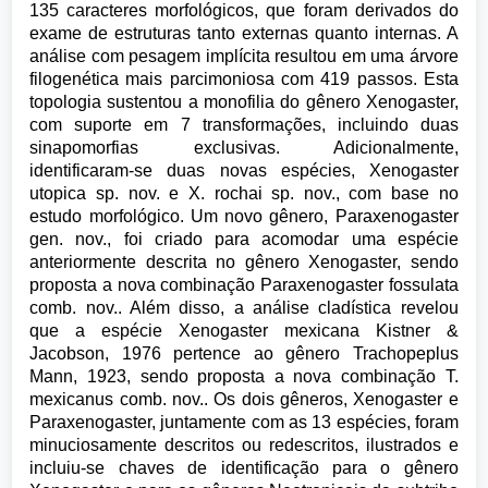
135 caracteres morfológicos, que foram derivados do
exame de estruturas tanto externas quanto internas. A
análise com pesagem implícita resultou em uma árvore
filogenética mais parcimoniosa com 419 passos. Esta
topologia sustentou a monofilia do gênero Xenogaster,
com suporte em 7 transformações, incluindo duas
sinapomorfias exclusivas. Adicionalmente,
identificaram-se duas novas espécies, Xenogaster
utopica sp. nov. e X. rochai sp. nov., com base no
estudo morfológico. Um novo gênero, Paraxenogaster
gen. nov., foi criado para acomodar uma espécie
anteriormente descrita no gênero Xenogaster, sendo
proposta a nova combinação Paraxenogaster fossulata
comb. nov.. Além disso, a análise cladística revelou
que a espécie Xenogaster mexicana Kistner &
Jacobson, 1976 pertence ao gênero Trachopeplus
Mann, 1923, sendo proposta a nova combinação T.
mexicanus comb. nov.. Os dois gêneros, Xenogaster e
Paraxenogaster, juntamente com as 13 espécies, foram
minuciosamente descritos ou redescritos, ilustrados e
incluiu-se chaves de identificação para o gênero