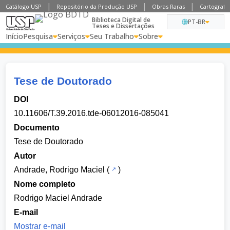
Catálogo USP
Repositório da Produção USP
Obras Raras
Cartografia
Biblioteca Digital de
PT-BR
Teses e Dissertações
Início
Pesquisa
Serviços
Seu Trabalho
Sobre
Tese de Doutorado
DOI
10.11606/T.39.2016.tde-06012016-085041
Documento
Tese de Doutorado
Autor
Andrade, Rodrigo Maciel
(
)
Nome completo
Rodrigo Maciel Andrade
E-mail
Mostrar e-mail