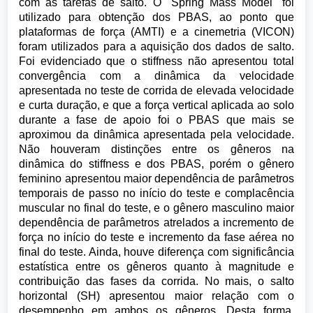
com as tarefas de salto. O "Spring Mass Model" foi
utilizado para obtenção dos PBAS, ao ponto que
plataformas de força (AMTI) e a cinemetria (VICON)
foram utilizados para a aquisição dos dados de salto.
Foi evidenciado que o stiffness não apresentou total
convergência com a dinâmica da velocidade
apresentada no teste de corrida de elevada velocidade
e curta duração, e que a força vertical aplicada ao solo
durante a fase de apoio foi o PBAS que mais se
aproximou da dinâmica apresentada pela velocidade.
Não houveram distinções entre os gêneros na
dinâmica do stiffness e dos PBAS, porém o gênero
feminino apresentou maior dependência de parâmetros
temporais de passo no início do teste e complacência
muscular no final do teste, e o gênero masculino maior
dependência de parâmetros atrelados a incremento de
força no início do teste e incremento da fase aérea no
final do teste. Ainda, houve diferença com significância
estatística entre os gêneros quanto à magnitude e
contribuição das fases da corrida. No mais, o salto
horizontal (SH) apresentou maior relação com o
desempenho em ambos os gêneros. Desta forma,