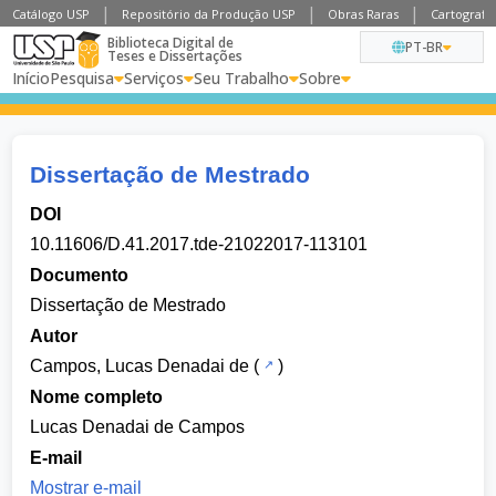
Catálogo USP
Repositório da Produção USP
Obras Raras
Cartografia
Biblioteca Digital de
PT-BR
Teses e Dissertações
Início
Pesquisa
Serviços
Seu Trabalho
Sobre
Dissertação de Mestrado
DOI
10.11606/D.41.2017.tde-21022017-113101
Documento
Dissertação de Mestrado
Autor
Campos, Lucas Denadai de
(
)
Nome completo
Lucas Denadai de Campos
E-mail
Mostrar e-mail