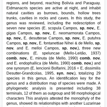
regions, and beyond, reaching Bolivia and Paraguay.
Eidmanacris species are active at night, and inhabit
natural cavities as burrows, bounds, hollow trees
trunks, cavities in rocks and caves. In this study, the
genus was reviewed, including the redescription of
seven new species (E. scopula Campos,
sp. nov.
, E.
gigas Campos,
sp. nov.
, E. neomarmorata Campos,
sp. nov.
, E. desutterae Campos,
sp. nov.
, E. putuhra
Campos,
sp. nov.
, E. fontanettiae Nihei & de Mello,
sp.
nov.
and E. melloi Campos,
sp. nov.
), three new
combinations (E. speluncae (Mello-Leitão, 1937)
comb. nov.
, E. minuta (de Mello, 1990)
comb. nov.
and E. endophallica (de Mello, 1990)
comb. nov.
) and
one synonym (E. lencionii Bolfarini, 2016 = E. dissimilis
Desutter-Grandcolas, 1995,
syn. nov.
), totalizing 29
species in this genus. An identification key for the
genus and a distribution map of species were made. A
phylogenetic analysis is presented including 38
terminals, 12 of them as outgroup and 98 morphological
characters This analysis attested the monophyly of the
genus, showed its relationships with another Luzarinae