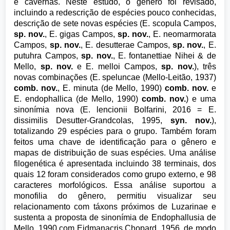
e cavernas. Neste estudo, o gênero foi revisado,
incluindo a redescrição de espécies pouco conhecidas,
descrição de sete novas espécies (E. scopula Campos,
sp. nov.
, E. gigas Campos,
sp. nov.
, E. neomarmorata
Campos,
sp. nov.
, E. desutterae Campos,
sp. nov.
, E.
putuhra Campos,
sp. nov.
, E. fontanettiae Nihei & de
Mello,
sp. nov.
e E. melloi Campos,
sp. nov.
), três
novas combinações (E. speluncae (Mello-Leitão, 1937)
comb. nov.
, E. minuta (de Mello, 1990)
comb. nov.
e
E. endophallica (de Mello, 1990)
comb. nov.
) e uma
sinonímia nova (E. lencionii Bolfarini, 2016 = E.
dissimilis Desutter-Grandcolas, 1995,
syn. nov.
),
totalizando 29 espécies para o grupo. Também foram
feitos uma chave de identificação para o gênero e
mapas de distribuição de suas espécies. Uma análise
filogenética é apresentada incluindo 38 terminais, dos
quais 12 foram considerados como grupo externo, e 98
caracteres morfológicos. Essa análise suportou a
monofilia do gênero, permitiu visualizar seu
relacionamento com táxons próximos de Luzarinae e
sustenta a proposta de sinonímia de Endophallusia de
Mello, 1990 com Eidmanacris Chopard, 1956, de modo