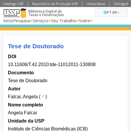
Catálogo USP
Repositório da Produção USP
Obras Raras
Cartografia
Biblioteca Digital de
PT-BR
Teses e Dissertações
Início
Pesquisa
Serviços
Seu Trabalho
Sobre
Tese de Doutorado
DOI
10.11606/T.42.2010.tde-11012011-130808
Documento
Tese de Doutorado
Autor
Falcai, Angela
(
)
Nome completo
Angela Falcai
Unidade da USP
Instituto de Ciências Biomédicas (ICB)