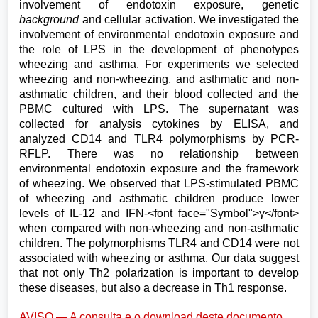
involvement of endotoxin exposure, genetic
background
and cellular activation. We investigated the
involvement of environmental endotoxin exposure and
the role of LPS in the development of phenotypes
wheezing and asthma. For experiments we selected
wheezing and non-wheezing, and asthmatic and non-
asthmatic children, and their blood collected and the
PBMC cultured with LPS. The supernatant was
collected for analysis cytokines by ELISA, and
analyzed CD14 and TLR4 polymorphisms by PCR-
RFLP. There was no relationship between
environmental endotoxin exposure and the framework
of wheezing. We observed that LPS-stimulated PBMC
of wheezing and asthmatic children produce lower
levels of IL-12 and IFN-<font face="Symbol">γ</font>
when compared with non-wheezing and non-asthmatic
children. The polymorphisms TLR4 and CD14 were not
associated with wheezing or asthma. Our data suggest
that not only Th2 polarization is important to develop
these diseases, but also a decrease in Th1 response.
AVISO — A consulta e o download deste documento