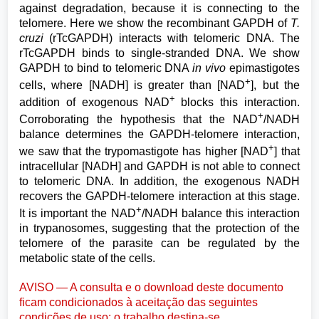
against degradation, because it is connecting to the
telomere. Here we show the recombinant GAPDH of
T.
cruzi
(rTcGAPDH) interacts with telomeric DNA. The
rTcGAPDH binds to single-stranded DNA. We show
GAPDH to bind to telomeric DNA
in vivo
epimastigotes
+
cells, where [NADH] is greater than [NAD
], but the
+
addition of exogenous NAD
blocks this interaction.
+
Corroborating the hypothesis that the NAD
/NADH
balance determines the GAPDH-telomere interaction,
+
we saw that the trypomastigote has higher [NAD
] that
intracellular [NADH] and GAPDH is not able to connect
to telomeric DNA. In addition, the exogenous NADH
recovers the GAPDH-telomere interaction at this stage.
+
It is important the NAD
/NADH balance this interaction
in trypanosomes, suggesting that the protection of the
telomere of the parasite can be regulated by the
metabolic state of the cells.
AVISO — A consulta e o download deste documento
ficam condicionados à aceitação das seguintes
condições de uso: o trabalho destina-se