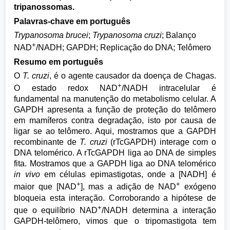
tripanossomas.
Palavras-chave em português
Trypanosoma brucei
;
Trypanosoma cruzi
; Balanço
+
NAD
/NADH; GAPDH; Replicação do DNA; Telômero
Resumo em português
O
T. cruzi
, é o agente causador da doença de Chagas.
+
O estado redox NAD
/NADH intracelular é
fundamental na manutenção do metabolismo celular. A
GAPDH apresenta a função de proteção do telômero
em mamíferos contra degradação, isto por causa de
ligar se ao telômero. Aqui, mostramos que a GAPDH
recombinante de
T. cruzi
(rTcGAPDH) interage com o
DNA telomérico. A rTcGAPDH liga ao DNA de simples
fita. Mostramos que a GAPDH liga ao DNA telomérico
in vivo
em células epimastigotas, onde a [NADH] é
+
+
maior que [NAD
], mas a adição de NAD
exógeno
bloqueia esta interação. Corroborando a hipótese de
+
que o equilíbrio NAD
/NADH determina a interação
GAPDH-telômero, vimos que o tripomastigota tem