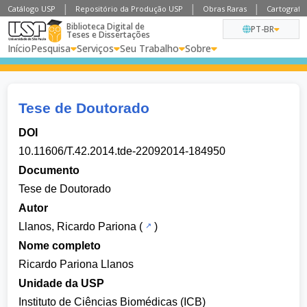
Catálogo USP
Repositório da Produção USP
Obras Raras
Cartografia
Biblioteca Digital de
PT-BR
Teses e Dissertações
Início
Pesquisa
Serviços
Seu Trabalho
Sobre
Tese de Doutorado
DOI
10.11606/T.42.2014.tde-22092014-184950
Documento
Tese de Doutorado
Autor
Llanos, Ricardo Pariona
(
)
Nome completo
Ricardo Pariona Llanos
Unidade da USP
Instituto de Ciências Biomédicas (ICB)