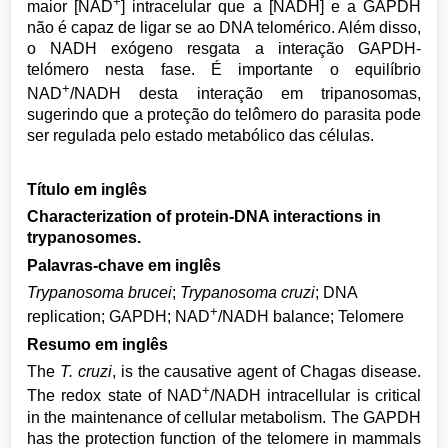
+
maior [NAD
] intracelular que a [NADH] e a GAPDH
não é capaz de ligar se ao DNA telomérico. Além disso,
o NADH exógeno resgata a interação GAPDH-
telómero nesta fase. É importante o equilíbrio
+
NAD
/NADH desta interação em tripanosomas,
sugerindo que a proteção do telômero do parasita pode
ser regulada pelo estado metabólico das células.
Título em inglês
Characterization of protein-DNA interactions in
trypanosomes.
Palavras-chave em inglês
Trypanosoma brucei
;
Trypanosoma cruzi
; DNA
+
replication; GAPDH; NAD
/NADH balance; Telomere
Resumo em inglês
The
T. cruzi
, is the causative agent of Chagas disease.
+
The redox state of NAD
/NADH intracellular is critical
in the maintenance of cellular metabolism. The GAPDH
has the protection function of the telomere in mammals