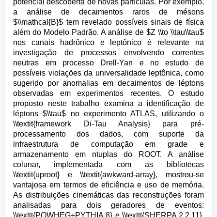
potencial descoberta de novas partículas. Por exemplo,
a análise de decaimentos raros de mésons
$\\mathcal{B}$ tem revelado possíveis sinais de física
além do Modelo Padrão. A análise de $Z \\to \\tau\\tau$
nos canais hadrônico e leptônico é relevante na
investigação de processos envolvendo correntes
neutras em processo Drell-Yan e no estudo de
possíveis violações da universalidade leptônica, como
sugerido por anomalias em decaimentos de léptons
observadas em experimentos recentes. O estudo
proposto neste trabalho examina a identificação de
léptons $\\tau$ no experimento ATLAS, utilizando o
\\textit{framework Di-Tau Analysis} para pré-
processamento dos dados, com suporte da
infraestrutura de computação em grade e
armazenamento em ntuplas do ROOT. A análise
colunar, implementada com as bibliotecas
\\textit{uproot} e \\textit{awkward-array}, mostrou-se
vantajosa em termos de eficiência e uso de memória.
As distribuições cinemáticas das reconstruções foram
analisadas para dois geradores de eventos:
\\texttt{POWHEG+PYTHIA 8} e \\texttt{SHERPA 2.2.11},