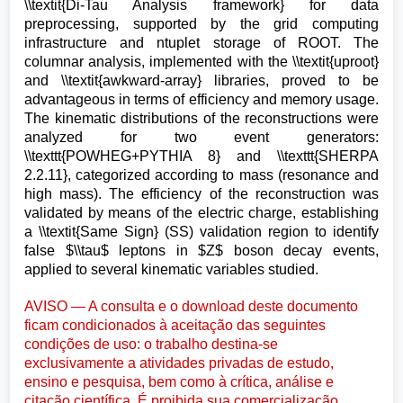
\\textit{Di-Tau Analysis framework} for data
preprocessing, supported by the grid computing
infrastructure and ntuplet storage of ROOT. The
columnar analysis, implemented with the \\textit{uproot}
and \\textit{awkward-array} libraries, proved to be
advantageous in terms of efficiency and memory usage.
The kinematic distributions of the reconstructions were
analyzed for two event generators:
\\texttt{POWHEG+PYTHIA 8} and \\texttt{SHERPA
2.2.11}, categorized according to mass (resonance and
high mass). The efficiency of the reconstruction was
validated by means of the electric charge, establishing
a \\textit{Same Sign} (SS) validation region to identify
false $\\tau$ leptons in $Z$ boson decay events,
applied to several kinematic variables studied.
AVISO — A consulta e o download deste documento
ficam condicionados à aceitação das seguintes
condições de uso: o trabalho destina-se
exclusivamente a atividades privadas de estudo,
ensino e pesquisa, bem como à crítica, análise e
citação científica. É proibida sua comercialização,