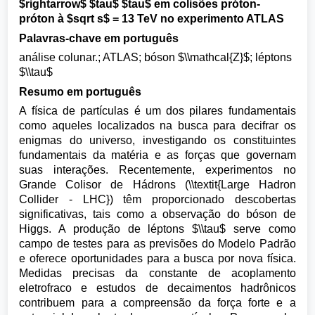
$rightarrow$ $tau$ $tau$ em colisões próton-
próton à $sqrt s$ = 13 TeV no experimento ATLAS
Palavras-chave em português
análise colunar.; ATLAS; bóson $\\mathcal{Z}$; léptons
$\\tau$
Resumo em português
A física de partículas é um dos pilares fundamentais
como aqueles localizados na busca para decifrar os
enigmas do universo, investigando os constituintes
fundamentais da matéria e as forças que governam
suas interações. Recentemente, experimentos no
Grande Colisor de Hádrons (\\textit{Large Hadron
Collider - LHC}) têm proporcionado descobertas
significativas, tais como a observação do bóson de
Higgs. A produção de léptons $\\tau$ serve como
campo de testes para as previsões do Modelo Padrão
e oferece oportunidades para a busca por nova física.
Medidas precisas da constante de acoplamento
eletrofraco e estudos de decaimentos hadrônicos
contribuem para a compreensão da força forte e a