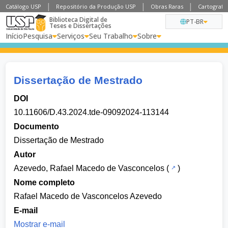
Catálogo USP
Repositório da Produção USP
Obras Raras
Cartografia
Biblioteca Digital de
PT-BR
Teses e Dissertações
Início
Pesquisa
Serviços
Seu Trabalho
Sobre
Dissertação de Mestrado
DOI
10.11606/D.43.2024.tde-09092024-113144
Documento
Dissertação de Mestrado
Autor
Azevedo, Rafael Macedo de Vasconcelos
(
)
Nome completo
Rafael Macedo de Vasconcelos Azevedo
E-mail
Mostrar e-mail