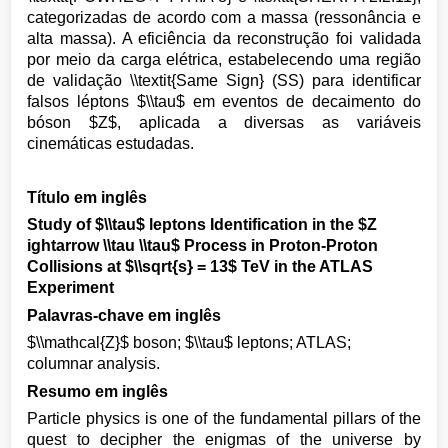
categorizadas de acordo com a massa (ressonância e
alta massa). A eficiência da reconstrução foi validada
por meio da carga elétrica, estabelecendo uma região
de validação \\textit{Same Sign} (SS) para identificar
falsos léptons $\\tau$ em eventos de decaimento do
bóson $Z$, aplicada a diversas as variáveis
cinemáticas estudadas.
Título em inglês
Study of $\\tau$ leptons Identification in the $Z
ightarrow \\tau \\tau$ Process in Proton-Proton
Collisions at $\\sqrt{s} = 13$ TeV in the ATLAS
Experiment
Palavras-chave em inglês
$\\mathcal{Z}$ boson; $\\tau$ leptons; ATLAS;
columnar analysis.
Resumo em inglês
Particle physics is one of the fundamental pillars of the
quest to decipher the enigmas of the universe by