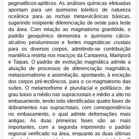
pegmatíticos-aplíticos. As análises químicas efetuadas
apontam para um quimismo toleítico de natureza
oceânica para as rochas metavulcânicas básicas,
sugerindo insipiente diferenciação de oeste para leste
da área. Com relação ao magmatismo granitóide, o
padrão geoquímico demonstra o quimismo cálcio-
alcalino peraluminoso e fontes magmáticas crustais
para os diversos corpos, admitindo-se contribuição
mantélica restrita nos maciços da Cantareira, Mairiporã
e Taipas. O padrão de evolução magmática admite a
atuação de processos de diferenciação magmática,
metassomatismo e assimilação, apontando, à exceção
dos corpos pré-tectônicos, para o co-magmatismo das
suítes. O metamorfismo é plurufacial e polifásico, de
grau baixo a médio nas supracrustais e médio a alto no
embasamento, tendo sido identificadas quatro fases de
dobramentos nas supracristais, com correspondência
no embasamento, o qual admite deformações mais
antigas. As duas primeiras fases são as mais
importantes, com a segunda imprimindo o padrão
regional verificado na área, enquanto as duas últimas