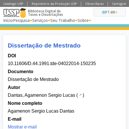
Catálogo USP
Repositório da Produção USP
Obras Raras
Cartografia
Biblioteca Digital de
PT-BR
Teses e Dissertações
Início
Pesquisa
Serviços
Seu Trabalho
Sobre
Dissertação de Mestrado
DOI
10.11606/D.44.1991.tde-04022014-150235
Documento
Dissertação de Mestrado
Autor
Dantas, Agamenon Sergio Lucas
(
)
Nome completo
Agamenon Sergio Lucas Dantas
E-mail
Mostrar e-mail