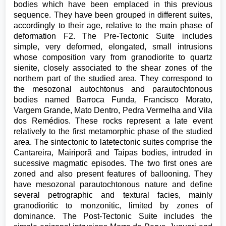
bodies which have been emplaced in this previous
sequence. They have been grouped in different suites,
accordingly to their age, relative to the main phase of
deformation F2. The Pre-Tectonic Suite includes
simple, very deformed, elongated, small intrusions
whose composition vary from granodiorite to quartz
sienite, closely associated to the shear zones of the
northern part of the studied area. They correspond to
the mesozonal autochtonus and parautochtonous
bodies named Barroca Funda, Francisco Morato,
Vargem Grande, Mato Dentro, Pedra Vermelha and Vila
dos Remédios. These rocks represent a late event
relatively to the first metamorphic phase of the studied
area. The sintectonic to latetectonic suites comprise the
Cantareira, Mairiporã and Taipas bodies, intruded in
sucessive magmatic episodes. The two first ones are
zoned and also present features of ballooning. They
have mesozonal parautochtonous nature and define
several petrographic and textural facies, mainly
granodioritic to monzonitic, limited by zones of
dominance. The Post-Tectonic Suite includes the