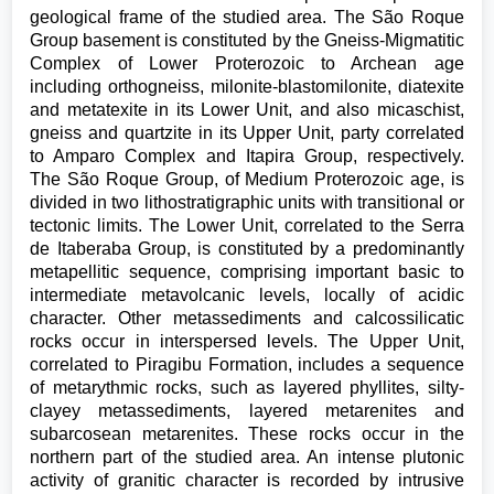
geological frame of the studied area. The São Roque
Group basement is constituted by the Gneiss-Migmatitic
Complex of Lower Proterozoic to Archean age
including orthogneiss, milonite-blastomilonite, diatexite
and metatexite in its Lower Unit, and also micaschist,
gneiss and quartzite in its Upper Unit, party correlated
to Amparo Complex and Itapira Group, respectively.
The São Roque Group, of Medium Proterozoic age, is
divided in two lithostratigraphic units with transitional or
tectonic limits. The Lower Unit, correlated to the Serra
de Itaberaba Group, is constituted by a predominantly
metapellitic sequence, comprising important basic to
intermediate metavolcanic levels, locally of acidic
character. Other metassediments and calcossilicatic
rocks occur in interspersed levels. The Upper Unit,
correlated to Piragibu Formation, includes a sequence
of metarythmic rocks, such as layered phyllites, silty-
clayey metassediments, layered metarenites and
subarcosean metarenites. These rocks occur in the
northern part of the studied area. An intense plutonic
activity of granitic character is recorded by intrusive