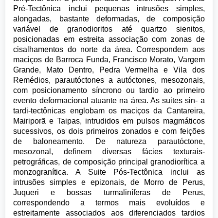
Pré-Tectônica inclui pequenas intrusões simples,
alongadas, bastante deformadas, de composição
variável de granodioritos até quartzo sienitos,
posicionadas em estreita associação com zonas de
cisalhamentos do norte da área. Correspondem aos
maciços de Barroca Funda, Francisco Morato, Vargem
Grande, Mato Dentro, Pedra Vermelha e Vila dos
Remédios, parautóctones a autóctones, mesozonais,
com posicionamento síncrono ou tardio ao primeiro
evento deformacional atuante na área. As suites sin- a
tardi-tectônicas englobam os maciços da Cantareira,
Mairiporã e Taipas, intrudidos em pulsos magmáticos
sucessivos, os dois primeiros zonados e com feições
de baloneamento. De natureza parautóctone,
mesozonal, definem diversas fácies texturais-
petrográficas, de composição principal granodiorítica a
monzogranítica. A Suite Pós-Tectônica inclui as
intrusões simples e epizonais, de Morro de Perus,
Juqueri e bossas turmaliníferas de Perus,
correspondendo a termos mais evoluídos e
estreitamente associados aos diferenciados tardios