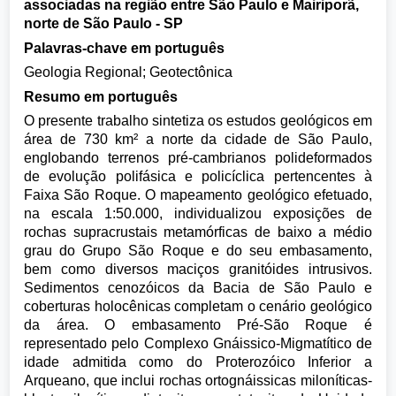
associadas na região entre São Paulo e Mairiporã,
norte de São Paulo - SP
Palavras-chave em português
Geologia Regional; Geotectônica
Resumo em português
O presente trabalho sintetiza os estudos geológicos em
área de 730 km² a norte da cidade de São Paulo,
englobando terrenos pré-cambrianos polideformados
de evolução polifásica e policíclica pertencentes à
Faixa São Roque. O mapeamento geológico efetuado,
na escala 1:50.000, individualizou exposições de
rochas supracrustais metamórficas de baixo a médio
grau do Grupo São Roque e do seu embasamento,
bem como diversos maciços granitóides intrusivos.
Sedimentos cenozóicos da Bacia de São Paulo e
coberturas holocênicas completam o cenário geológico
da área. O embasamento Pré-São Roque é
representado pelo Complexo Gnáissico-Migmatítico de
idade admitida como do Proterozóico Inferior a
Arqueano, que inclui rochas ortognáissicas miloníticas-