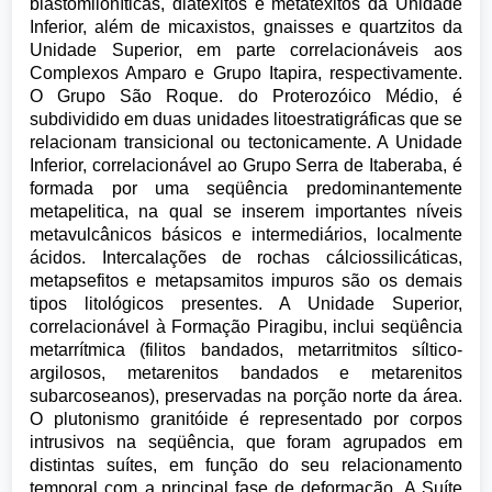
blastomiloníticas, diatexitos e metatexitos da Unidade
Inferior, além de micaxistos, gnaisses e quartzitos da
Unidade Superior, em parte correlacionáveis aos
Complexos Amparo e Grupo Itapira, respectivamente.
O Grupo São Roque. do Proterozóico Médio, é
subdividido em duas unidades litoestratigráficas que se
relacionam transicional ou tectonicamente. A Unidade
Inferior, correlacionável ao Grupo Serra de Itaberaba, é
formada por uma seqüência predominantemente
metapelitica, na qual se inserem importantes níveis
metavulcânicos básicos e intermediários, localmente
ácidos. Intercalações de rochas cálciossilicáticas,
metapsefitos e metapsamitos impuros são os demais
tipos litológicos presentes. A Unidade Superior,
correlacionável à Formação Piragibu, inclui seqüência
metarrítmica (filitos bandados, metarritmitos síltico-
argilosos, metarenitos bandados e metarenitos
subarcoseanos), preservadas na porção norte da área.
O plutonismo granitóide é representado por corpos
intrusivos na seqüência, que foram agrupados em
distintas suítes, em função do seu relacionamento
temporal com a principal fase de deformação. A Suíte