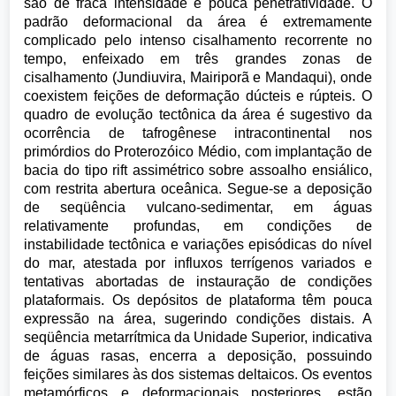
são de fraca intensidade e pouca penetratividade. O
padrão deformacional da área é extremamente
complicado pelo intenso cisalhamento recorrente no
tempo, enfeixado em três grandes zonas de
cisalhamento (Jundiuvira, Mairiporã e Mandaqui), onde
coexistem feições de deformação dúcteis e rúpteis. O
quadro de evolução tectônica da área é sugestivo da
ocorrência de tafrogênese intracontinental nos
primórdios do Proterozóico Médio, com implantação de
bacia do tipo rift assimétrico sobre assoalho ensiálico,
com restrita abertura oceânica. Segue-se a deposição
de seqüência vulcano-sedimentar, em águas
relativamente profundas, em condições de
instabilidade tectônica e variações episódicas do nível
do mar, atestada por influxos terrígenos variados e
tentativas abortadas de instauração de condições
plataformais. Os depósitos de plataforma têm pouca
expressão na área, sugerindo condições distais. A
seqüência metarrítmica da Unidade Superior, indicativa
de águas rasas, encerra a deposição, possuindo
feições similares às dos sistemas deltaicos. Os eventos
metamórficos e deformacionais posteriores, estão