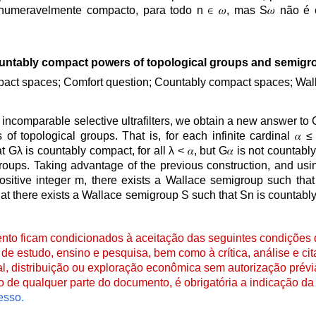
umeravelmente compacto, para todo n ∈ 𝜔, mas S𝜔 não é
untably compact powers of topological groups and semigr
pact spaces; Comfort question; Countably compact spaces; Wa
 incomparable selective ultrafilters, we obtain a new answer to
f topological groups. That is, for each infinite cardinal 𝛼 ≤ 2
 Gλ is countably compact, for all λ < 𝛼, but G𝛼 is not countab
oups. Taking advantage of the previous construction, and usi
 positive integer m, there exists a Wallace semigroup such that
at there exists a Wallace semigroup S such that Sn is countably 
to ficam condicionados à aceitação das seguintes condições d
de estudo, ensino e pesquisa, bem como à crítica, análise e cita
al, distribuição ou exploração econômica sem autorização prévi
ão de qualquer parte do documento, é obrigatória a indicação da 
esso.