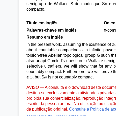
semigrupo de Wallace S de modo que Sn é en
compacto.
Título em inglês
On co
Palavras-chave em inglês
p
-com
Resumo em inglês
In the present work, assuming the existence of 2
about countable compactness in infinite powers o
torsion-free Abelian topological group G such that
also adapt Comfort's question to Wallace semigr
selective ultrafilers, we will show that for any
countably compact. Furthermore, we will prove th
∈ 𝜔, but S𝜔 is not countably compact.
AVISO — A consulta e o download deste documen
destina-se exclusivamente a atividades privadas 
proibida sua comercialização, reprodução integr
escrito da pessoa autora. Na utilização ou citaç
da publicação original.
Consulte a Política de ac