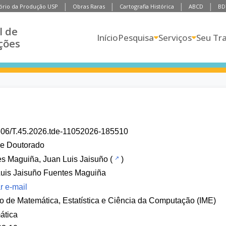
ório da Produção USP
Obras Raras
Cartografia Histórica
ABCD
BD
l de
Início
Pesquisa
Serviços
Seu Tr
ções
606/T.45.2026.tde-11052026-185510
de Doutorado
s Maguiña, Juan Luis Jaisuño
(
)
uis Jaisuño Fuentes Maguiña
r e-mail
uto de Matemática, Estatística e Ciência da Computação (IME)
ática