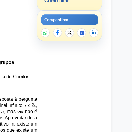
Como citar
Compartilhar
grupos
ta de Comfort;
esposta à pergunta
infinito 𝛼 ≤ 2𝔠,
𝛼, mas G𝛼 não é
. Aproveitando a
itivo m, existe um
mos que existe um