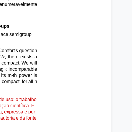
 enumeravelmente
oups
llace semigroup
 Comfort's question
𝔠, there exists a
ly compact. We will
ng 𝔠 incomparable
 its m-th power is
compact, for all n
e uso: o trabalho
ção científica. É
a, expressa e por
autoria e da fonte