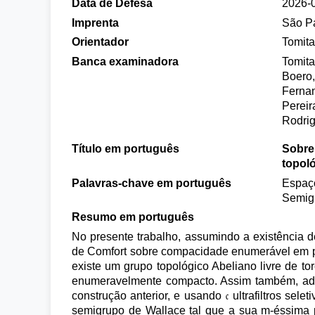
Data de Defesa
2026-
Imprenta
São P
Orientador
Tomita
Banca examinadora
Tomita
Boero,
Fernan
Pereir
Rodrig
Título em português
Sobre
topol
Palavras-chave em português
Espa
Semig
Resumo em português
No presente trabalho, assumindo a existência de
de Comfort sobre compacidade enumerável em potênc
existe um grupo topológico Abeliano livre de t
enumeravelmente compacto. Assim também, ada
construção anterior, e usando 𝔠 ultrafiltros se
semigrupo de Wallace tal que a sua m-éssima 