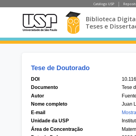
Catálogo USP
Reposit
Biblioteca Digita
Teses e Disserta
Tese de Doutorado
DOI
10.11
Documento
Tese 
Autor
Fuente
Nome completo
Juan L
E-mail
Mostra
Unidade da USP
Instit
Área de Concentração
Matem