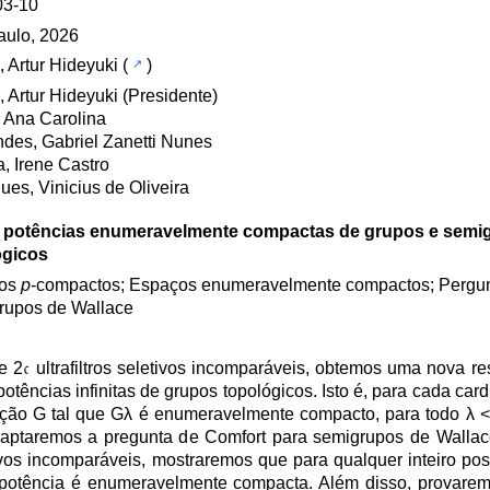
03-10
aulo, 2026
, Artur Hideyuki
(
)
, Artur Hideyuki (Presidente)
 Ana Carolina
des, Gabriel Zanetti Nunes
a, Irene Castro
ues, Vinicius de Oliveira
 potências enumeravelmente compactas de grupos e semi
ógicos
ços
p
-compactos; Espaços enumeravelmente compactos; Pergun
rupos de Wallace
 2𝔠 ultrafiltros seletivos incomparáveis, obtemos uma nova r
ias infinitas de grupos topológicos. Isto é, para cada cardinal 
orção G tal que Gλ é enumeravelmente compacto, para todo λ < 
ptaremos a pregunta de Comfort para semigrupos de Wallace
letivos incomparáveis, mostraremos que para qualquer inteiro pos
potência é enumeravelmente compacta. Além disso, provare