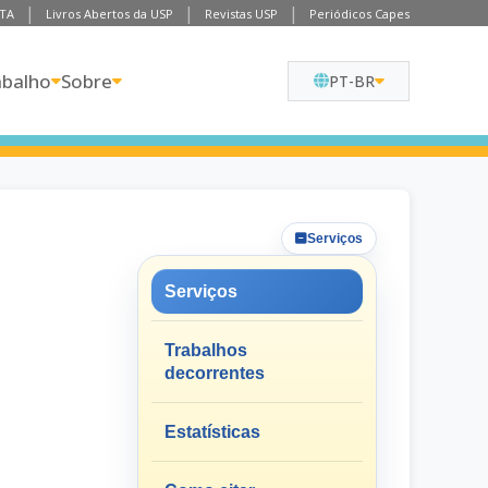
TA
Livros Abertos da USP
Revistas USP
Periódicos Capes
abalho
Sobre
PT-BR
Serviços
Serviços
Trabalhos
decorrentes
Estatísticas