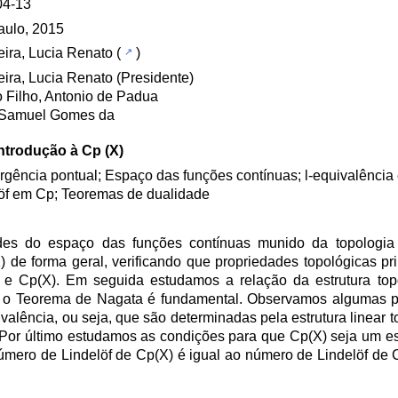
04-13
aulo, 2015
ira, Lucia Renato
(
)
ira, Lucia Renato (Presidente)
 Filho, Antonio de Padua
, Samuel Gomes da
ntrodução à Cp (X)
gência pontual; Espaço das funções contínuas; l-equivalência e
öf em Cp; Teoremas de dualidade
des do espaço das funções contínuas munido da topologia
e forma geral, verificando que propriedades topológicas pr
 e Cp(X). Em seguida estudamos a relação da estrutura top
nde o Teorema de Nagata é fundamental. Observamos algumas 
valência, ou seja, que são determinadas pela estrutura linear t
. Por último estudamos as condições para que Cp(X) seja um es
ero de Lindelöf de Cp(X) é igual ao número de Lindelöf de 