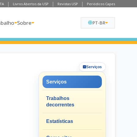
TA
Livros Abertos da USP
Revistas USP
Periódicos Capes
abalho
Sobre
PT-BR
Serviços
Serviços
Trabalhos
decorrentes
Estatísticas