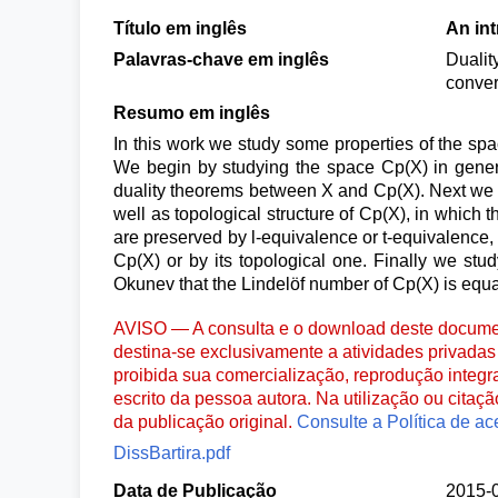
Título em inglês
An in
Palavras-chave em inglês
Dualit
conver
Resumo em inglês
In this work we study some properties of the sp
We begin by studying the space Cp(X) in general
duality theorems between X and Cp(X). Next we st
well as topological structure of Cp(X), in which
are preserved by l-equivalence or t-equivalence, i
Cp(X) or by its topological one. Finally we stu
Okunev that the Lindelöf number of Cp(X) is equa
AVISO — A consulta e o download deste documen
destina-se exclusivamente a atividades privadas 
proibida sua comercialização, reprodução integr
escrito da pessoa autora. Na utilização ou citaç
da publicação original.
Consulte a Política de ac
DissBartira.pdf
Data de Publicação
2015-