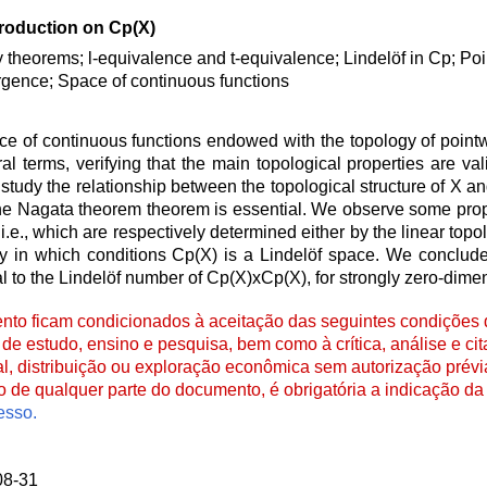
troduction on Cp(X)
y theorems; l-equivalence and t-equivalence; Lindelöf in Cp; Po
gence; Space of continuous functions
ace of continuous functions endowed with the topology of poin
 terms, verifying that the main topological properties are val
udy the relationship between the topological structure of X an
 the Nagata theorem theorem is essential. We observe some prop
.e., which are respectively determined either by the linear topol
dy in which conditions Cp(X) is a Lindelöf space. We conclude
l to the Lindelöf number of Cp(X)xCp(X), for strongly zero-dime
to ficam condicionados à aceitação das seguintes condições d
de estudo, ensino e pesquisa, bem como à crítica, análise e cita
al, distribuição ou exploração econômica sem autorização prévi
ão de qualquer parte do documento, é obrigatória a indicação da 
esso.
08-31