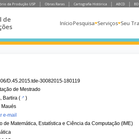
ório da Produção USP
Obras Raras
Cartografia Histórica
ABCD
BD
l de
Início
Pesquisa
Serviços
Seu Tr
ções
606/D.45.2015.tde-30082015-180119
tação de Mestrado
 Bartira
(
)
a Maués
r e-mail
uto de Matemática, Estatística e Ciência da Computação (IME)
ática