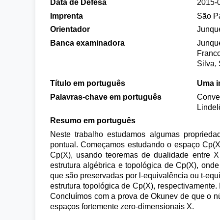
Data de Defesa
2015-
Imprenta
São P
Orientador
Junque
Banca examinadora
Junque
Franco
Silva
Título em português
Uma i
Palavras-chave em português
Conver
Lindel
Resumo em português
Neste trabalho estudamos algumas proprieda
pontual. Começamos estudando o espaço Cp(X) d
Cp(X), usando teoremas de dualidade entre X
estrutura algébrica e topológica de Cp(X), o
que são preservadas por l-equivalência ou t-equi
estrutura topológica de Cp(X), respectivamente
Concluímos com a prova de Okunev de que o núm
espaços fortemente zero-dimensionais X.