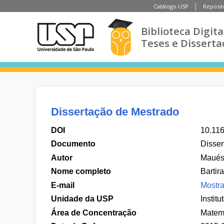
Catálogo USP
Reposit
Biblioteca Digita
Teses e Disserta
Dissertação de Mestrado
DOI
10.11
Documento
Disser
Autor
Maués,
Nome completo
Bartir
E-mail
Mostra
Unidade da USP
Instit
Área de Concentração
Matem