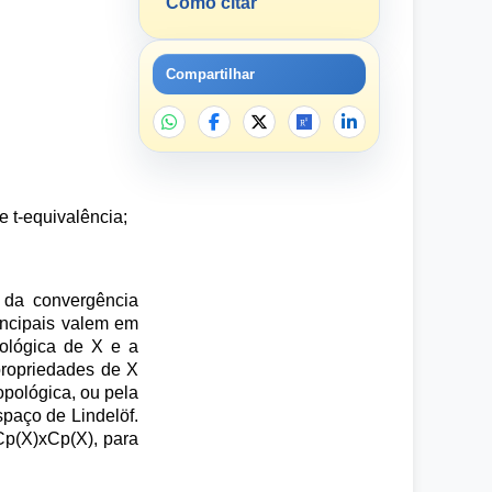
Como citar
Compartilhar
 t-equivalência;
 da convergência
incipais valem em
ológica de X e a
propriedades de X
opológica, ou pela
paço de Lindelöf.
Cp(X)xCp(X), para