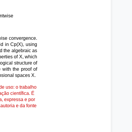
intwise
twise convergence.
id in Cp(X), using
d the algebraic as
erties of X, which
ogical structure of
 with the proof of
nsional spaces X.
e uso: o trabalho
ção científica. É
a, expressa e por
autoria e da fonte