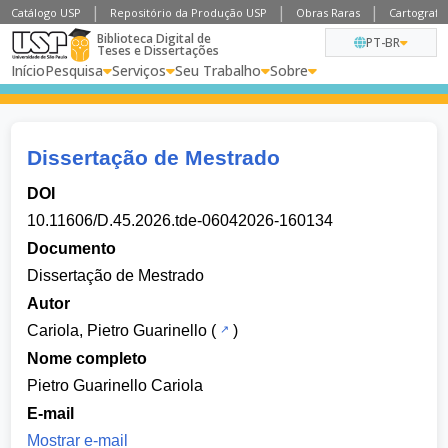
Catálogo USP
Repositório da Produção USP
Obras Raras
Cartografia
Biblioteca Digital de
PT-BR
Teses e Dissertações
Início
Pesquisa
Serviços
Seu Trabalho
Sobre
Dissertação de Mestrado
DOI
10.11606/D.45.2026.tde-06042026-160134
Documento
Dissertação de Mestrado
Autor
Cariola, Pietro Guarinello
(
)
Nome completo
Pietro Guarinello Cariola
E-mail
Mostrar e-mail