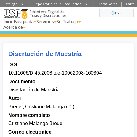
Catalogo USP
Repositorio de la Produccion USP
Obras Raras
Cartog
Biblioteca Digital de
ES
Tesis y Disertaciones
Inicio
Busqueda
Servicios
Su Trabajo
Acerca de
Disertación de Maestría
DOI
10.11606/D.45.2008.tde-10062008-160304
Documento
Disertación de Maestría
Autor
Breuel, Cristiano Malanga
(
)
Nombre completo
Cristiano Malanga Breuel
Correo electronico