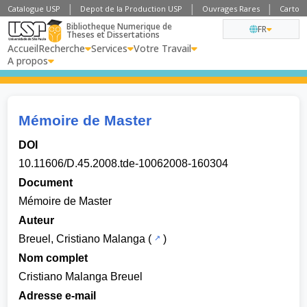
Catalogue USP
Depot de la Production USP
Ouvrages Rares
Cartogr
Bibliotheque Numerique de
FR
Theses et Dissertations
Accueil
Recherche
Services
Votre Travail
A propos
Mémoire de Master
DOI
10.11606/D.45.2008.tde-10062008-160304
Document
Mémoire de Master
Auteur
Breuel, Cristiano Malanga
(
)
Nom complet
Cristiano Malanga Breuel
Adresse e-mail