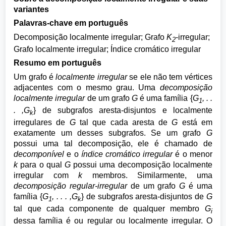
variantes
Palavras-chave em português
Decomposição localmente irregular; Grafo
K
-irregular;
2
Grafo localmente irregular; Índice cromático irregular
Resumo em português
Um grafo é
localmente irregular
se ele não tem vértices
adjacentes com o mesmo grau. Uma
decomposição
localmente irregular
de um grafo
G
é uma família {
G
, . .
1
. ,G
} de subgrafos aresta-disjuntos e localmente
k
irregulares de
G
tal que cada aresta de
G
está em
exatamente um desses subgrafos. Se um grafo
G
possui uma tal decomposição, ele é chamado de
decomponível
e o
índice cromático irregular
é o menor
k
para o qual
G
possui uma decomposição localmente
irregular com
k
membros. Similarmente, uma
decomposição regular-irregular
de um grafo
G
é uma
família {
G
, . . . ,G
} de subgrafos aresta-disjuntos de
G
1
k
tal que cada componente de qualquer membro
G
i
dessa família é ou regular ou localmente irregular. O