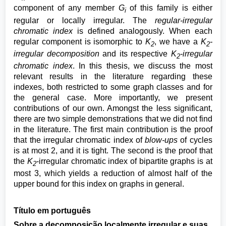
component of any member
G
of this family is either
i
regular or locally irregular. The
regular-irregular
chromatic index
is defined analogously. When each
regular component is isomorphic to
K
, we have a
K
-
2
2
irregular decomposition
and its respective
K
-irregular
2
chromatic index
. In this thesis, we discuss the most
relevant results in the literature regarding these
indexes, both restricted to some graph classes and for
the general case. More importantly, we present
contributions of our own. Amongst the less significant,
there are two simple demonstrations that we did not find
in the literature. The first main contribution is the proof
that the irregular chromatic index of
blow-ups
of cycles
is at most 2, and it is tight. The second is the proof that
the
K
-irregular chromatic index of bipartite graphs is at
2
most 3, which yields a reduction of almost half of the
upper bound for this index on graphs in general.
Título em português
Sobre a decomposição localmente irregular e suas