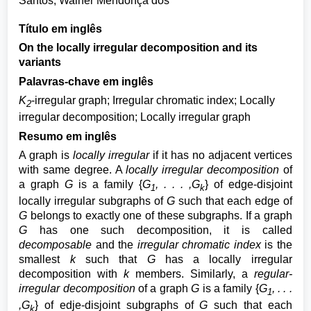
Santos, Walner Mendonça dos
Título em inglês
On the locally irregular decomposition and its
variants
Palavras-chave em inglês
K
-irregular graph; Irregular chromatic index; Locally
2
irregular decomposition; Locally irregular graph
Resumo em inglês
A graph is
locally irregular
if it has no adjacent vertices
with same degree. A
locally irregular decomposition
of
a graph
G
is a family {
G
, . . . ,G
} of edge-disjoint
1
k
locally irregular subgraphs of
G
such that each edge of
G
belongs to exactly one of these subgraphs. If a graph
G
has one such decomposition, it is called
decomposable
and the
irregular chromatic index
is the
smallest
k
such that
G
has a locally irregular
decomposition with
k
members. Similarly, a
regular-
irregular decomposition
of a graph
G
is a family {
G
, . . .
1
,G
} of edje-disjoint subgraphs of
G
such that each
k