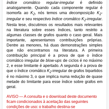
índice cromático regular-irregular
é definido
analogamente. Quando cada componente regular é
isomorfa ao
K
, nós temos uma
decomposição K
-
2
2
irregular
e seu respectivo
índice cromático K
-irregular
.
2
Nesta tese, discutimos os resultados mais relevantes
na literatura sobre esses índices, tanto restrito a
algumas classes de grafos quanto o caso geral. Mais
importante, apresentamos contribuições próprias.
Dentre as menores, há duas demonstrações simples
que não encontramos na literatura. A primeira
contribuição principal é a prova de que o índice
cromático irregular de
blow-ups
de ciclos é no máximo
2, e esse limitante é apertado. A segunda é a prova de
que o índice cromático
K
-irregular de grafos bipartidos
2
é no máximo 3, o que implica numa redução de quase
metade do limitante para esse índice sobre grafos em
geral.
AVISO — A consulta e o download deste documento
ficam condicionados à aceitação das seguintes
condições de uso: o trabalho destina-se