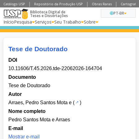
Catálogo USP
Repositório da Produção USP
Obras Raras
Cartografia
Biblioteca Digital de
PT-BR
Teses e Dissertações
Início
Pesquisa
Serviços
Seu Trabalho
Sobre
Tese de Doutorado
DOI
10.11606/T.45.2026.tde-22062026-164704
Documento
Tese de Doutorado
Autor
Arraes, Pedro Santos Mota e
(
)
Nome completo
Pedro Santos Mota e Arraes
E-mail
Mostrar e-mail