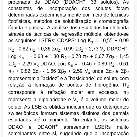
+
protonada de DDAO (DDAOH
; 33 solutos). As
constantes de incorporação dos solutos foram
determinadas experimentalmente por meio de técnicas
fotofísicas, métodos de solubilização e cromatografia
líquida e gasosa. A análise dos resultados foi efetuada
através de técnicas de regressão múltipla, obtendo-se
as seguintes LSERs: CDAPS: Log K
= - 0,55 + 0,99
s
+
R
- 0,82 π
+ 0,36 Σα
- 0,99 Σβ
+ 2,73 V
DDAOH
:
2
2
2
2
x
Log K
= - 0,68 + 1,30 R
- 0,78 π
+ 0,67 Σα
- 1,45
s
2
2
2
Σβ
+ 2,29 V
DDAO: Log K
= - 0,46 + 0,89 R
- 0,61
2
x
s
2
π
+ 0,82 Σα
- 1,66 Σβ
+ 2,59 V
onde Σα
e Σβ
2
2
2
x
2
2
representam a "acidez" e a "basicidade" do soluto, com
relação à formação de pontes de hidrogênio, R
2
corresponde à refração molar em excesso, π
2
representa a dipolaridade e V
é o volume molar do
x
soluto. As LSERs obtidas indicam que os detergentes
zwitteriônicos formam sistemas distintos dos demais
estudados até o momento. No entanto, os sistemas
+
DDAO e DDAOH
apresentam LSERs muito
semelhantes entre sí, sugerindo que a incorporação