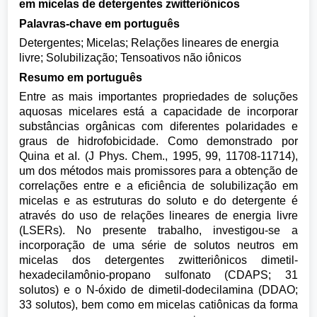
em micelas de detergentes zwitteriônicos
Palavras-chave em português
Detergentes; Micelas; Relações lineares de energia
livre; Solubilização; Tensoativos não iônicos
Resumo em português
Entre as mais importantes propriedades de soluções
aquosas micelares está a capacidade de incorporar
substâncias orgânicas com diferentes polaridades e
graus de hidrofobicidade. Como demonstrado por
Quina et aI. (J Phys. Chem., 1995, 99, 11708-11714),
um dos métodos mais promissores para a obtenção de
correlações entre e a eficiência de solubilização em
micelas e as estruturas do soluto e do detergente é
através do uso de relações lineares de energia livre
(LSERs). No presente trabalho, investigou-se a
incorporação de uma série de solutos neutros em
micelas dos detergentes zwitteriônicos dimetil-
hexadecilamônio-propano sulfonato (CDAPS; 31
solutos) e o N-óxido de dimetil-dodecilamina (DDAO;
33 solutos), bem como em micelas catiônicas da forma