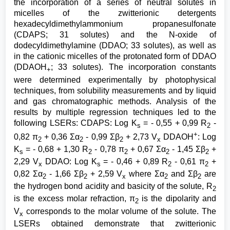
the incorporation of a series of neutral solutes in
micelles of the zwitterionic detergents
hexadecyldimethylammonium propanesulfonate
(CDAPS; 31 solutes) and the N-oxide of
dodecyldimethylamine (DDAO; 33 solutes), as well as
in the cationic micelles of the protonated form of DDAO
(DDAOH
; 33 solutes). The incorporation constants
+
were determined experimentally by photophysical
techniques, from solubility measurements and by liquid
and gas chromatographic methods. Analysis of the
results by multiple regression techniques led to the
following LSERs: CDAPS: Log K
= - 0,55 + 0,99 R
-
s
2
+
0,82 π
+ 0,36 Σα
- 0,99 Σβ
+ 2,73 V
DDAOH
: Log
2
2
2
x
K
= - 0,68 + 1,30 R
- 0,78 π
+ 0,67 Σα
- 1,45 Σβ
+
s
2
2
2
2
2,29 V
DDAO: Log K
= - 0,46 + 0,89 R
- 0,61 π
+
x
s
2
2
0,82 Σα
- 1,66 Σβ
+ 2,59 V
where Σα
and Σβ
are
2
2
x
2
2
the hydrogen bond acidity and basicity of the solute, R
2
is the excess molar refraction, π
is the dipolarity and
2
V
corresponds to the molar volume of the solute. The
x
LSERs obtained demonstrate that zwitterionic