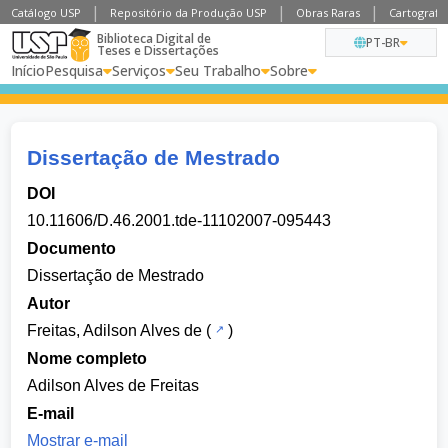
Catálogo USP
Repositório da Produção USP
Obras Raras
Cartografia
Biblioteca Digital de
PT-BR
Teses e Dissertações
Início
Pesquisa
Serviços
Seu Trabalho
Sobre
Dissertação de Mestrado
DOI
10.11606/D.46.2001.tde-11102007-095443
Documento
Dissertação de Mestrado
Autor
Freitas, Adilson Alves de
(
)
Nome completo
Adilson Alves de Freitas
E-mail
Mostrar e-mail