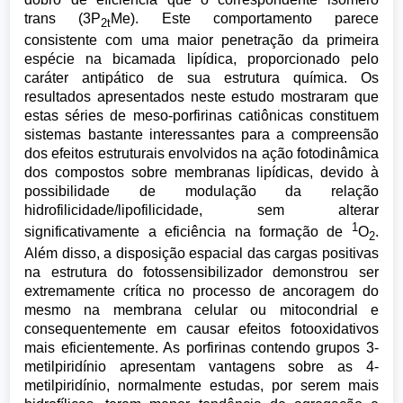
trans (3P
Me). Este comportamento parece
2t
consistente com uma maior penetração da primeira
espécie na bicamada lipídica, proporcionado pelo
caráter antipático de sua estrutura química. Os
resultados apresentados neste estudo mostraram que
estas séries de meso-porfirinas catiônicas constituem
sistemas bastante interessantes para a compreensão
dos efeitos estruturais envolvidos na ação fotodinâmica
dos compostos sobre membranas lipídicas, devido à
possibilidade de modulação da relação
hidrofilicidade/lipofilicidade, sem alterar
1
significativamente a eficiência na formação de
O
.
2
Além disso, a disposição espacial das cargas positivas
na estrutura do fotossensibilizador demonstrou ser
extremamente crítica no processo de ancoragem do
mesmo na membrana celular ou mitocondrial e
consequentemente em causar efeitos fotooxidativos
mais eficientemente. As porfirinas contendo grupos 3-
metilpiridínio apresentam vantagens sobre as 4-
metilpiridínio, normalmente estudas, por serem mais