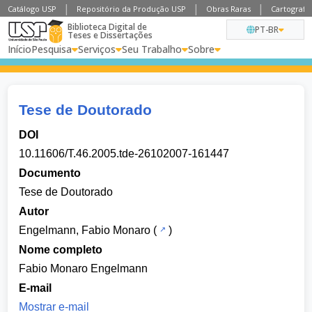
Catálogo USP
Repositório da Produção USP
Obras Raras
Cartografia
Biblioteca Digital de
PT-BR
Teses e Dissertações
Início
Pesquisa
Serviços
Seu Trabalho
Sobre
Tese de Doutorado
DOI
10.11606/T.46.2005.tde-26102007-161447
Documento
Tese de Doutorado
Autor
Engelmann, Fabio Monaro
(
)
Nome completo
Fabio Monaro Engelmann
E-mail
Mostrar e-mail