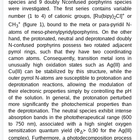
species and 9 doubly Nconfused porphyrins species
were investigated. The first series contains variable
+
number (1 to 4) of cationic groups, [Ru(bipy)
CI]
or
2
+
CH
(figure 1), bound to the meta or para-pyridil N-
3
atoms of meso-phenylpyridylporphyrins. On the other
hand, the protonated, neutral and deprotonated doubly
N-confused porphyrins possess two rotated adjacent
pyrrol rings, such that they have two coordinating
camon atoms. Consequently, transition metal ions in
unusually high oxidation states such as Ag(lII) and
Cu(lII) can be stabilized by this structure, while the
outer pyrrol N-atoms are susceptible to protonation and
deprotonation reactions, allowing the modulation of
their electronic properties simply by controlling the pH
of the solution. In general, the protonation perturbed
more significantly the photochemical properties than
the deprotonation. The neutral species exhibit intense
absorption bands in the phototherapeutical range (600
to 750 nm), associated with a high singlet oxygen
sensitization quantum yield (Φ
> 0,90 for the Ag(lII)
Δ
complex). Furthermore, a photodecomposition process