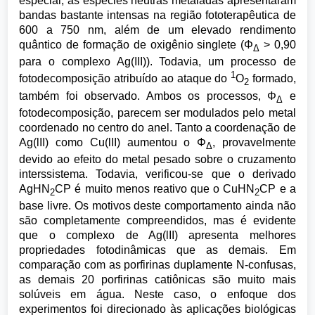
especial, as espécies neutras metaladas apresentaram
bandas bastante intensas na região fototerapêutica de
600 a 750 nm, além de um elevado rendimento
quântico de formação de oxigênio singlete (Φ
> 0,90
Δ
para o complexo Ag(III)). Todavia, um processo de
1
fotodecomposição atribuído ao ataque do
O
formado,
2
também foi observado. Ambos os processos, Φ
e
Δ
fotodecomposição, parecem ser modulados pelo metal
coordenado no centro do anel. Tanto a coordenação de
Ag(lII) como Cu(lII) aumentou o Φ
, provavelmente
Δ
devido ao efeito do metal pesado sobre o cruzamento
interssistema. Todavia, verificou-se que o derivado
AgHN
CP é muito menos reativo que o CuHN
CP e a
2
2
base livre. Os motivos deste comportamento ainda não
são completamente compreendidos, mas é evidente
que o complexo de Ag(lII) apresenta melhores
propriedades fotodinâmicas que as demais. Em
comparação com as porfirinas duplamente N-confusas,
as demais 20 porfirinas catiônicas são muito mais
solúveis em água. Neste caso, o enfoque dos
experimentos foi direcionado às aplicações biológicas