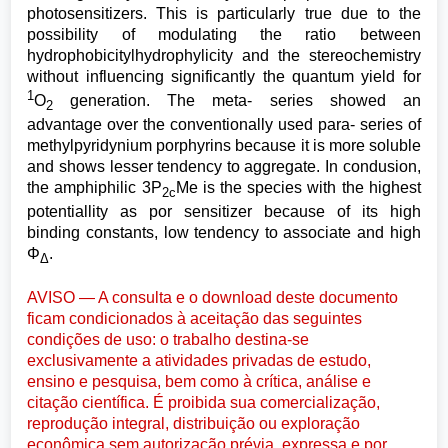
photosensitizers. This is particularly true due to the
possibility of modulating the ratio between
hydrophobicitylhydrophylicity and the stereochemistry
without influencing significantly the quantum yield for
1
O
generation. The meta- series showed an
2
advantage over the conventionally used para- series of
methylpyridynium porphyrins because it is more soluble
and shows lesser tendency to aggregate. In condusion,
the amphiphilic 3P
Me is the species with the highest
2c
potentiallity as por sensitizer because of its high
binding constants, low tendency to associate and high
Φ
.
Δ
AVISO — A consulta e o download deste documento
ficam condicionados à aceitação das seguintes
condições de uso: o trabalho destina-se
exclusivamente a atividades privadas de estudo,
ensino e pesquisa, bem como à crítica, análise e
citação científica. É proibida sua comercialização,
reprodução integral, distribuição ou exploração
econômica sem autorização prévia, expressa e por