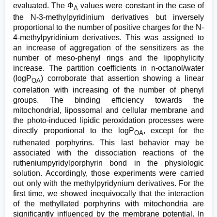
evaluated. The Φ
values were constant in the case of
Δ
the N-3-methylpyridinium derivatives but inversely
proportional to the number of positive charges for the N-
4-methylpyridinium derivatives. This was assigned to
an increase of aggregation of the sensitizers as the
number of meso-phenyl rings and the lipophylicity
increase. The partition coefficients in n-octanol/water
(logP
) corroborate that assertion showing a linear
OA
correlation with increasing of the number of phenyl
groups. The binding efficiency towards the
mitochondrial, lipossomal and cellular membrane and
the photo-induced lipidic peroxidation processes were
directly proportional to the logP
, except for the
OA
ruthenated porphyrins. This last behavior may be
associated with the dissociation reactions of the
rutheniumpyridylporphyrin bond in the physiologic
solution. Accordingly, those experiments were carried
out only with the methylpyridynium derivatives. For the
first time, we showed inequivocally that the interaction
of the methyllated porphyrins with mitochondria are
significantly influenced by the membrane potential. In