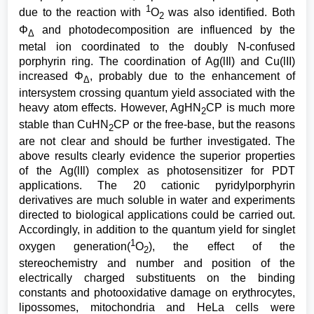
1
due to the reaction with
O
was also identified. Both
2
Φ
and photodecomposition are influenced by the
Δ
metal ion coordinated to the doubly N-confused
porphyrin ring. The coordination of Ag(lIl) and Cu(lII)
increased Φ
, probably due to the enhancement of
Δ
intersystem crossing quantum yield associated with the
heavy atom effects. However, AgHN
CP is much more
2
stable than CuHN
CP or the free-base, but the reasons
2
are not clear and should be further investigated. The
above results clearly evidence the superior properties
of the Ag(lIl) complex as photosensitizer for PDT
applications. The 20 cationic pyridylporphyrin
derivatives are much soluble in water and experiments
directed to biological applications could be carried out.
Accordingly, in addition to the quantum yield for singlet
1
oxygen generation(
O
), the effect of the
2
stereochemistry and number and position of the
electrically charged substituents on the binding
constants and photooxidative damage on erythrocytes,
lipossomes, mitochondria and HeLa cells were