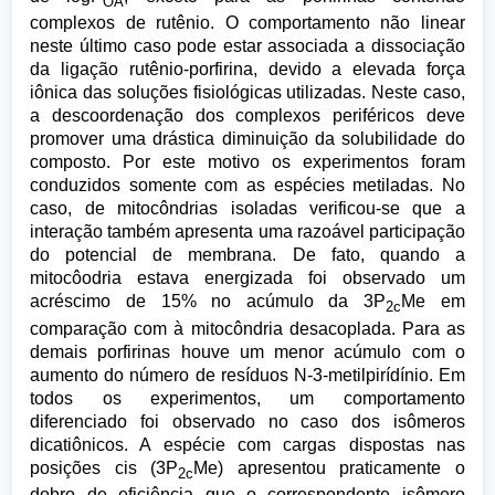
OA
complexos de rutênio. O comportamento não linear
neste último caso pode estar associada a dissociação
da ligação rutênio-porfirina, devido a elevada força
iônica das soluções fisiológicas utilizadas. Neste caso,
a descoordenação dos complexos periféricos deve
promover uma drástica diminuição da solubilidade do
composto. Por este motivo os experimentos foram
conduzidos somente com as espécies metiladas. No
caso, de mitocôndrias isoladas verificou-se que a
interação também apresenta uma razoável participação
do potencial de membrana. De fato, quando a
mitocôodria estava energizada foi observado um
acréscimo de 15% no acúmulo da 3P
Me em
2c
comparação com à mitocôndria desacoplada. Para as
demais porfirinas houve um menor acúmulo com o
aumento do número de resíduos N-3-metilpirídínio. Em
todos os experimentos, um comportamento
diferenciado foi observado no caso dos isômeros
dicatiônicos. A espécie com cargas dispostas nas
posições cis (3P
Me) apresentou praticamente o
2c
dobro de eficiência que o correspondente isômero