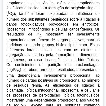
propriamente ditas. Assim, além das propriedades
fotofísicas associadas à formação de oxigênio singlete
1
(
O
), também foram exploradas a influência do
2
número dos substituintes periféricos sobre a ligação e
danos fotooxidativos provocados em eritrócitos,
lipossomos, mitocôndrias e células cancerígenas. Os
resultados de Φ
mostraram ser inversamente
Δ
proporcionais ao número de cargas positivas, para as
porfirínas contendo grupos N-4metilpiridíniom. Estas
diferenças foram consistentes com os efeitos de
agregação, causados pela formação de dímeros ou
oligômeros, no caso das espécies mais hidrofóbicas.
Os coeficientes de partição em n-octanol/água
(logP
) corroboraram estes resultados, apresentando
OA
uma dependência inversamente proporcional ao
número de cargas positivas ou proporcional ao número
de resíduos fenila. As eficiências de ligação à
bicamada lipídica mitocondrial, lipossomal e celular e
os processos de peroxidação lipídica fotoinduzidos
mostraram uma dependência proporcional aos valores
de logP
, exceto para as porfirinas contendo