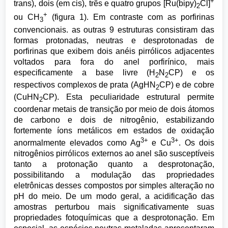
+
trans), dois (em cis), três e quatro grupos [Ru(bipy)
Cl]
2
+
ou CH
(figura 1). Em contraste com as porfirinas
3
convencionais. as outras 9 estruturas consistiram das
formas protonadas, neutras e desprotonadas de
porfirinas que exibem dois anéis pirrólicos adjacentes
voltados para fora do anel porfirínico, mais
especificamente a base livre (H
N
CP) e os
2
2
respectivos complexos de prata (AgHN
CP) e de cobre
2
(CuHN
CP). Esta peculiaridade estrutural permite
2
coordenar metais de transição por meio de dois átomos
de carbono e dois de nitrogênio, estabilizando
fortemente íons metálicos em estados de oxidação
3+
3+
anormalmente elevados como Ag
e Cu
. Os dois
nitrogênios pirrólicos externos ao anel são susceptíveis
tanto a protonação quanto a desprotonação,
possibilitando a modulação das propriedades
eletrônicas desses compostos por simples alteração no
pH do meio. De um modo geral, a acidificação das
amostras perturbou mais significativamente suas
propriedades fotoquímicas que a desprotonação. Em