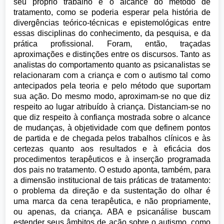
seu próprio trabalho e o alcance do método de
tratamento, como se poderia esperar pela história de
divergências teórico-técnicas e epistemológicas entre
essas disciplinas do conhecimento, da pesquisa, e da
prática profissional. Foram, então, traçadas
aproximações e distinções entre os discursos. Tanto as
analistas do comportamento quanto as psicanalistas se
relacionaram com a criança e com o autismo tal como
antecipados pela teoria e pelo método que suportam
sua ação. Do mesmo modo, aproximam-se no que diz
respeito ao lugar atribuído à criança. Distanciam-se no
que diz respeito à confiança mostrada sobre o alcance
de mudanças, à objetividade com que definem pontos
de partida e de chegada pelos trabalhos clínicos e às
certezas quanto aos resultados e à eficácia dos
procedimentos terapêuticos e à inserção programada
dos pais no tratamento. O estudo aponta, também, para
a dimensão institucional de tais práticas de tratamento:
o problema da direção e da sustentação do olhar é
uma marca da cena terapêutica, e não propriamente,
ou apenas, da criança. ABA e psicanálise buscam
estender seus âmbitos de ação sobre o autismo, como