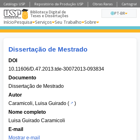
Catálogo USP
Repositório da Produção USP
Obras Raras
Cartografia
Biblioteca Digital de
PT-BR
Teses e Dissertações
Início
Pesquisa
Serviços
Seu Trabalho
Sobre
Dissertação de Mestrado
DOI
10.11606/D.47.2013.tde-30072013-093834
Documento
Dissertação de Mestrado
Autor
Caramicoli, Luisa Guirado
(
)
Nome completo
Luisa Guirado Caramicoli
E-mail
Mostrar e-mail