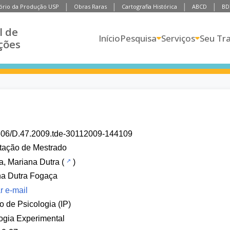
ório da Produção USP
Obras Raras
Cartografia Histórica
ABCD
BD
l de
Início
Pesquisa
Serviços
Seu Tr
ções
606/D.47.2009.tde-30112009-144109
tação de Mestrado
, Mariana Dutra
(
)
na Dutra Fogaça
r e-mail
to de Psicologia (IP)
ogia Experimental