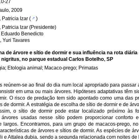
10-27
aulo, 2009
 Patricia Izar
(
)
 Patricia Izar (Presidente)
, Eduardo Benedicto
 Yuri Tavares
a de árvore e sítio de dormir e sua influência na rota diári
nigritus, no parque estadual Carlos Botelho, SP
ia; Etologia animal; Macaco-prego; Primatas
reúnem-se ao final do dia num local apropriado para passar a
nsistir em uma ou mais árvores. Hipóteses adaptativas têm si
dormir. O risco de predação tem sido apontado como uma das pr
s de dormir. A estratégia de escolha de sítio de dormir e de árv
sim, o sítio de dormir pode estar localizado próximo às fo
 árvores usadas nesse sítio podem proporcionar conforto e
 e largos. Encontramos, para um grupo de macacos-prego, n
aracterísticas de árvores e sítios de dormir. As espécies de á
ii e Attalea dubia, sendo a segunda relacionada com noites de