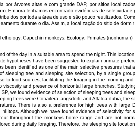
 por árvores altas e com grande DAP, por sítios localizado
rro. Embora tenhamos encontrado evidências de seletividade pa
distribuídos por toda a área de uso e são pouco reutilizados. Co
eamento durante o dia. Assim, a localização do sítio de dormir
 ethology; Capuchin monkeys; Ecology; Primates (nonhuman)
 of the day in a suitable area to spend the night. This location
mate hypotheses have been suggested to explain primate prefer
as been identified as one of the main selective pressures that a
of sleeping tree and sleeping site selection, by a single grou
ose to food sources, facilitating the foraging in the morning an
to viscosity and presence of horizontal large branches. Studying
SP, we found evidence of selection of sleeping trees and sleepi
ping trees were Copaifera langsdorfii and Attalea dubia, the 
tures. There is also a preference for high trees with large 
 hilltops. Although we have found evidence of selectivity for 
s occur throughout the monkeys home range and are not norm
red during daily foraging. Therefore, the sleeping site locatio