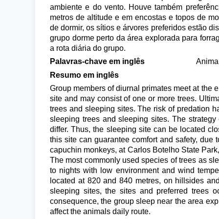
ambiente e do vento. Houve também preferência
metros de altitude e em encostas e topos de mo
de dormir, os sítios e árvores preferidos estão 
grupo dorme perto da área explorada para forrag
a rota diária do grupo.
Palavras-chave em inglês
Animal
Resumo em inglês
Group members of diurnal primates meet at the end
site and may consist of one or more trees. Ulti
trees and sleeping sites. The risk of predation h
sleeping trees and sleeping sites. The strategy 
differ. Thus, the sleeping site can be located cl
this site can guarantee comfort and safety, due 
capuchin monkeys, at Carlos Botelho State Park, 
The most commonly used species of trees as slee
to nights with low environment and wind tempera
located at 820 and 840 metres, on hillsides and
sleeping sites, the sites and preferred tree
consequence, the group sleep near the area explo
affect the animals daily route.