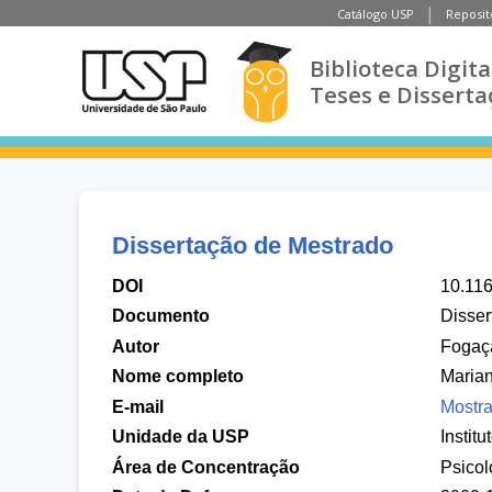
Catálogo USP
Reposit
Biblioteca Digita
Teses e Disserta
Dissertação de Mestrado
DOI
10.11
Documento
Disser
Autor
Fogaça
Nome completo
Maria
E-mail
Mostra
Unidade da USP
Institu
Área de Concentração
Psicol