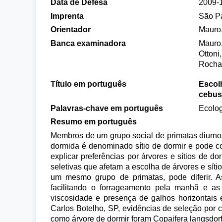
Data de Defesa
2009-
Imprenta
São P
Orientador
Mauro,
Banca examinadora
Mauro,
Ottoni
Rocha,
Título em português
Escolh
cebus 
Palavras-chave em português
Ecolog
Resumo em português
Membros de um grupo social de primatas diurnos 
dormida é denominado sítio de dormir e pode co
explicar preferências por árvores e sítios de 
seletivas que afetam a escolha de árvores e sítio
um mesmo grupo de primatas, pode diferir. As
facilitando o forrageamento pela manhã e as
viscosidade e presença de galhos horizontais
Carlos Botelho, SP, evidências de seleção por c
como árvore de dormir foram Copaifera langsdorf