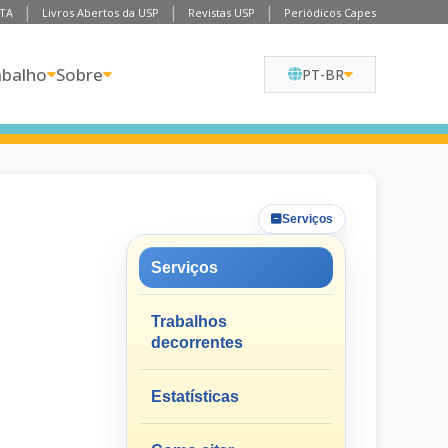
TA
Livros Abertos da USP
Revistas USP
Periódicos Capes
abalho
Sobre
PT-BR
Serviços
Serviços
Trabalhos
decorrentes
Estatísticas