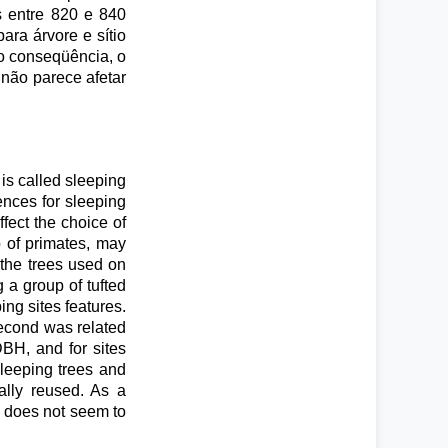
s entre 820 e 840
ra árvore e sítio
mo conseqüência, o
 não parece afetar
 is called sleeping
ences for sleeping
ffect the choice of
p of primates, may
d the trees used on
 a group of tufted
ng sites features.
second was related
DBH, and for sites
sleeping trees and
ally reused. As a
n does not seem to