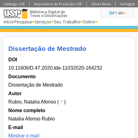
Catálogo USP
Repositório da Produção USP
Obras Raras
Cartografia
Biblioteca Digital de
PT-BR
Teses e Dissertações
Início
Pesquisa
Serviços
Seu Trabalho
Sobre
Dissertação de Mestrado
DOI
10.11606/D.47.2020.tde-11032020-164232
Documento
Dissertação de Mestrado
Autor
Rubio, Natalia Afonso
(
)
Nome completo
Natalia Afonso Rubio
E-mail
Mostrar e-mail