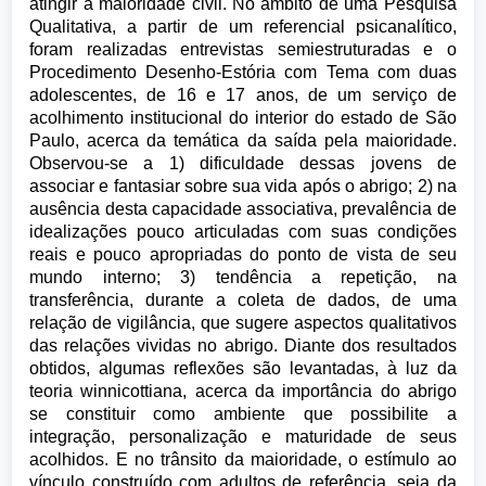
atingir a maioridade civil. No âmbito de uma Pesquisa
Qualitativa, a partir de um referencial psicanalítico,
foram realizadas entrevistas semiestruturadas e o
Procedimento Desenho-Estória com Tema com duas
adolescentes, de 16 e 17 anos, de um serviço de
acolhimento institucional do interior do estado de São
Paulo, acerca da temática da saída pela maioridade.
Observou-se a 1) dificuldade dessas jovens de
associar e fantasiar sobre sua vida após o abrigo; 2) na
ausência desta capacidade associativa, prevalência de
idealizações pouco articuladas com suas condições
reais e pouco apropriadas do ponto de vista de seu
mundo interno; 3) tendência a repetição, na
transferência, durante a coleta de dados, de uma
relação de vigilância, que sugere aspectos qualitativos
das relações vividas no abrigo. Diante dos resultados
obtidos, algumas reflexões são levantadas, à luz da
teoria winnicottiana, acerca da importância do abrigo
se constituir como ambiente que possibilite a
integração, personalização e maturidade de seus
acolhidos. E no trânsito da maioridade, o estímulo ao
vínculo construído com adultos de referência, seja da