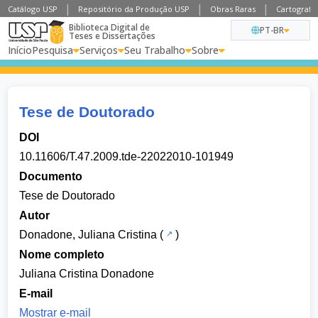
Catálogo USP
Repositório da Produção USP
Obras Raras
Cartografia
Biblioteca Digital de
PT-BR
Teses e Dissertações
Início
Pesquisa
Serviços
Seu Trabalho
Sobre
Tese de Doutorado
DOI
10.11606/T.47.2009.tde-22022010-101949
Documento
Tese de Doutorado
Autor
Donadone, Juliana Cristina
(
)
Nome completo
Juliana Cristina Donadone
E-mail
Mostrar e-mail