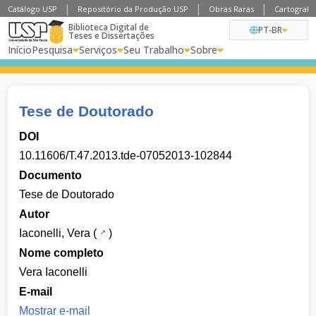
Catálogo USP
Repositório da Produção USP
Obras Raras
Cartografia
Biblioteca Digital de
PT-BR
Teses e Dissertações
Início
Pesquisa
Serviços
Seu Trabalho
Sobre
Tese de Doutorado
DOI
10.11606/T.47.2013.tde-07052013-102844
Documento
Tese de Doutorado
Autor
Iaconelli, Vera
(
)
Nome completo
Vera Iaconelli
E-mail
Mostrar e-mail