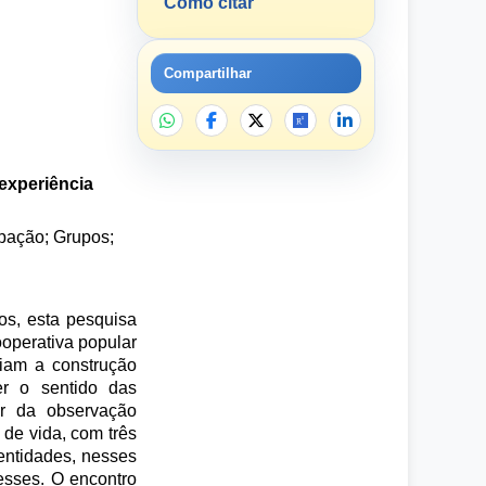
Como citar
Compartilhar
experiência
pação; Grupos;
os, esta pesquisa
ooperativa popular
iam a construção
er o sentido das
ir da observação
 de vida, com três
entidades, nesses
resses. O encontro