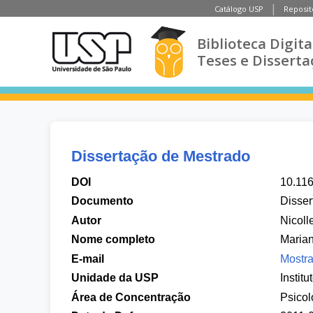
Catálogo USP
Reposit
Biblioteca Digita
Teses e Disserta
Dissertação de Mestrado
DOI
10.11
Documento
Disser
Autor
Nicoll
Nome completo
Marian
E-mail
Mostra
Unidade da USP
Institu
Área de Concentração
Psicol