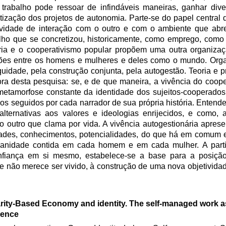
abalho pode ressoar de infindáveis maneiras, ganhar diver
ização dos projetos de autonomia. Parte-se do papel central d
tividade de interação com o outro e com o ambiente que ab
o que se concretizou, historicamente, como emprego, como t
ária e o cooperativismo popular propõem uma outra organizaç
lações entre os homens e mulheres e deles como o mundo. Or
quidade, pela construção conjunta, pela autogestão. Teoria e p
ra desta pesquisa: se, e de que maneira, a vivência do coope
metamorfose constante da identidade dos sujeitos-cooperado
os seguidos por cada narrador de sua própria história. Enten
alternativas aos valores e ideologias enrijecidos, e como,
 outro que clama por vida. A vivência autogestionária aprese
ades, conhecimentos, potencialidades, do que há em comum e
anidade contida em cada homem e em cada mulher. A parti
onfiança em si mesmo, estabelece-se a base para a posição 
 não merece ser vivido, à construção de uma nova objetivida
arity-Based Economy and identity. The self-managed work 
ience