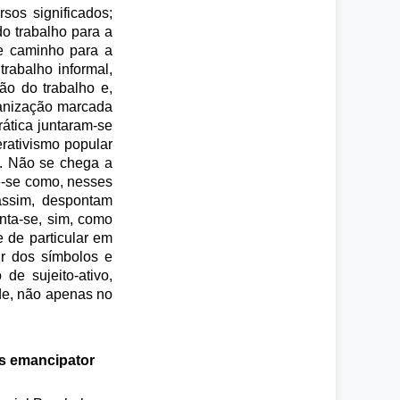
sos significados;
o trabalho para a
re caminho para a
rabalho informal,
ão do trabalho e,
ganização marcada
rática juntaram-se
rativismo popular
s. Não se chega a
de-se como, nesses
 assim, despontam
nta-se, sim, como
 de particular em
r dos símbolos e
de sujeito-ativo,
de, não apenas no
as emancipator