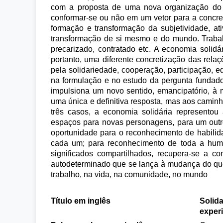
com a proposta de uma nova organização do tr
conformar-se ou não em um vetor para a concret
formação e transformação da subjetividade, a
transformação de si mesmo e do mundo. Trabalh
precarizado, contratado etc. A economia solid
portanto, uma diferente concretização das re
pela solidariedade, cooperação, participação, e
na formulação e no estudo da pergunta fundado
impulsiona um novo sentido, emancipatório, à 
uma única e definitiva resposta, mas aos caminh
três casos, a economia solidária representou 
espaços para novas personagens, para um outro
oportunidade para o reconhecimento de habilid
cada um; para reconhecimento de toda a hum
significados compartilhados, recupera-se a c
autodeterminado que se lança à mudança do que
trabalho, na vida, na comunidade, no mundo
Título em inglês
Solid
exper