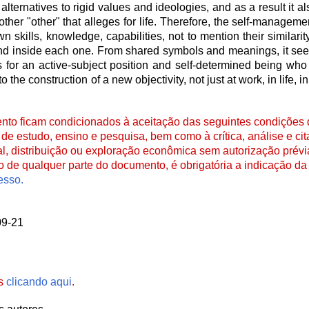
ternatives to rigid values and ideologies, and as a result it al
ther "other" that alleges for life. Therefore, the self-managem
n skills, knowledge, capabilities, not to mention their similarity
nkind inside each one. From shared symbols and meanings, it se
sis for an active-subject position and self-determined being who
o the construction of a new objectivity, not just at work, in life, 
to ficam condicionados à aceitação das seguintes condições d
de estudo, ensino e pesquisa, bem como à crítica, análise e cita
al, distribuição ou exploração econômica sem autorização prévi
ão de qualquer parte do documento, é obrigatória a indicação da 
esso.
09-21
es
clicando aqui
.