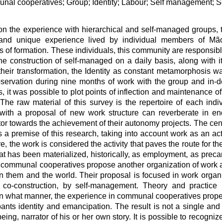
al cooperatives; Group; Identity; Labour; Self management; S
n the experience with hierarchical and self-managed groups, 
r, and unique experience lived by individual members of 
f formation. These individuals, this community are responsibl
e construction of self-managed on a daily basis, along with i
their transformation, the Identity as constant metamorphosis w
servation during nine months of work with the group and in-de
, it was possible to plot points of inflection and maintenance of 
he raw material of this survey is the repertoire of each indiv
 with a proposal of new work structure can reverberate in e
or towards the achievement of their autonomy projects. The centr
s a premise of this research, taking into account work as an acti
, the work is considered the activity that paves the route for th
at has been materialized, historically, as employment, as preca
 communal cooperatives propose another organization of work an
them and the world. Their proposal is focused in work organ
, by co-construction, by self-management. Theory and practice
 in what manner, the experience in communal cooperatives prope
ants identity and emancipation. The result is not a single and 
ng, narrator of his or her own story. It is possible to recogniz