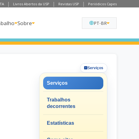
TA
Livros Abertos da USP
Revistas USP
Periódicos Capes
abalho
Sobre
PT-BR
Serviços
Serviços
Trabalhos
decorrentes
Estatísticas