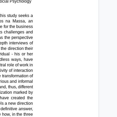
ocial Psychology
this study seeks a
Mãos na Massa, an
e for the business
ts challenges and
as the perspective
pth interviews of
the direction their
idual - his or her
ndless ways, have
al role of work in
vity of interaction
e transformation of
rious and informal
d, thus, different
ization marked by
 have created the
ls a new direction
definitive answer,
e how, in the three