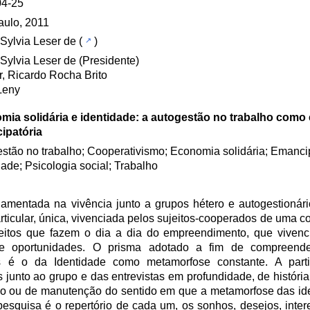
04-25
aulo, 2011
 Sylvia Leser de
(
)
 Sylvia Leser de (Presidente)
r, Ricardo Rocha Brito
Leny
mia solidária e identidade: a autogestão no trabalho como 
ipatória
stão no trabalho; Cooperativismo; Economia solidária; Emanci
dade; Psicologia social; Trabalho
damentada na vivência junto a grupos hétero e autogestionári
rticular, única, vivenciada pelos sujeitos-cooperados de uma c
itos que fazem o dia a dia do empreendimento, que vivenc
 e oportunidades. O prisma adotado a fim de compreend
os é o da Identidade como metamorfose constante. A part
 junto ao grupo e das entrevistas em profundidade, de história
exão ou de manutenção do sentido em que a metamorfose das id
pesquisa é o repertório de cada um, os sonhos, desejos, inte