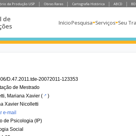
ório da Produção USP
Obras Raras
Cartografia Histórica
ABCD
BD
l de
Início
Pesquisa
Serviços
Seu Tr
ções
606/D.47.2011.tde-20072011-123353
tação de Mestrado
etti, Mariana Xavier
(
)
a Xavier Nicolletti
r e-mail
to de Psicologia (IP)
ogia Social