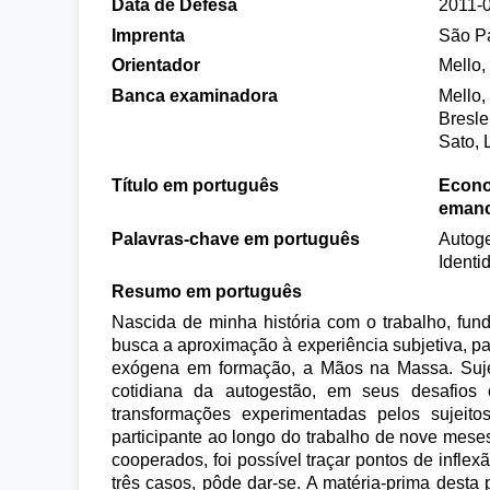
Data de Defesa
2011-
Imprenta
São P
Orientador
Mello,
Banca examinadora
Mello,
Bresle
Sato, 
Título em português
Econo
emanc
Palavras-chave em português
Autoge
Identi
Resumo em português
Nascida de minha história com o trabalho, fun
busca a aproximação à experiência subjetiva, pa
exógena em formação, a Mãos na Massa. Suje
cotidiana da autogestão, em seus desafios
transformações experimentadas pelos sujeit
participante ao longo do trabalho de nove meses
cooperados, foi possível traçar pontos de infl
três casos, pôde dar-se. A matéria-prima desta 