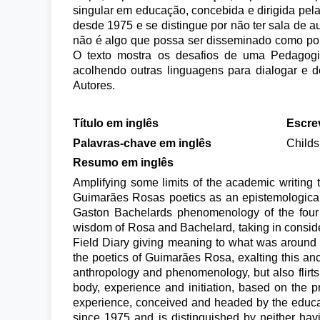
singular em educação, concebida e dirigida pel
desde 1975 e se distingue por não ter sala de au
não é algo que possa ser disseminado como polí
O texto mostra os desafios de uma Pedagogi
acolhendo outras linguagens para dialogar e 
Autores.
Título em inglês
Escre
Palavras-chave em inglês
Childs
Resumo em inglês
Amplifying some limits of the academic writing 
Guimarães Rosas poetics as an epistemological a
Gaston Bachelards phenomenology of the four 
wisdom of Rosa and Bachelard, taking in consider
Field Diary giving meaning to what was around m
the poetics of Guimarães Rosa, exalting this anci
anthropology and phenomenology, but also flirts 
body, experience and initiation, based on the p
experience, conceived and headed by the educato
since 1975 and is distinguished by neither hav