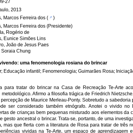
09-27
aulo, 2013
, Marcos Ferreira dos
(
)
, Marcos Ferreira dos (Presidente)
a, Rogério de
, Eunice Simões Lins
ro, João de Jesus Paes
, Soraia Chung
vivendo: uma fenomenologia rosiana do brincar
r; Educação infantil; Fenomenologia; Guimarães Rosa; Iniciaçã
a para tratar do brincar na Casa de Recreação Te-Arte ac
todológico. Afirmo a filosofia trágica de Friedrich Nietzsch
 percepção de Maurice Merleau-Ponty. Sobretudo a sabedoria 
e ser considerado também etnógrafo. Anotei o vivido no
ertas de crianças bem pequenas misturado aos elementos da cu
esto ancestral o brincar. Trata-se, portanto, de uma investi
mas que flerta com a literatura de Rosa para tratar de três n
experiências vividas na Te-Arte, um espaço de aprendizagem 