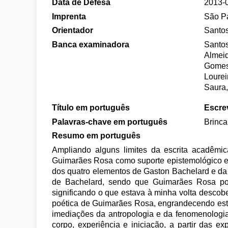
Data de Defesa
2013-
Imprenta
São P
Orientador
Santos
Banca examinadora
Santos
Almeid
Gomes
Lourei
Saura
Título em português
Escre
Palavras-chave em português
Brinca
Resumo em português
Ampliando alguns limites da escrita acadêmic
Guimarães Rosa como suporte epistemológico e me
dos quatro elementos de Gaston Bachelard e da
de Bachelard, sendo que Guimarães Rosa pod
significando o que estava à minha volta descob
poética de Guimarães Rosa, engrandecendo este g
imediações da antropologia e da fenomenologia, 
corpo, experiência e iniciação, a partir das 