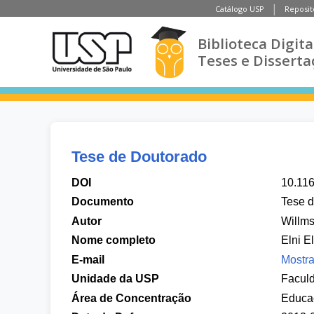
Catálogo USP
Reposit
Biblioteca Digita
Teses e Disserta
Tese de Doutorado
DOI
10.11
Documento
Tese 
Autor
Willms
Nome completo
Elni E
E-mail
Mostra
Unidade da USP
Facul
Área de Concentração
Educa