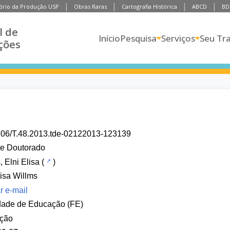
ório da Produção USP
Obras Raras
Cartografia Histórica
ABCD
BD
l de
Início
Pesquisa
Serviços
Seu Tr
ções
606/T.48.2013.tde-02122013-123139
de Doutorado
, Elni Elisa
(
)
lisa Willms
r e-mail
dade de Educação (FE)
ção