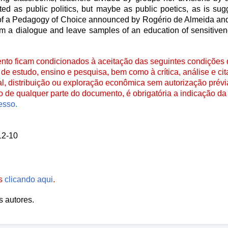
ted as public politics, but maybe as public poetics, as is su
 of a Pedagogy of Choice announced by Rogério de Almeida and
rm a dialogue and leave samples of an education of sensitive
to ficam condicionados à aceitação das seguintes condições d
de estudo, ensino e pesquisa, bem como à crítica, análise e cita
al, distribuição ou exploração econômica sem autorização prévi
ão de qualquer parte do documento, é obrigatória a indicação da 
esso.
12-10
es
clicando aqui
.
s autores.