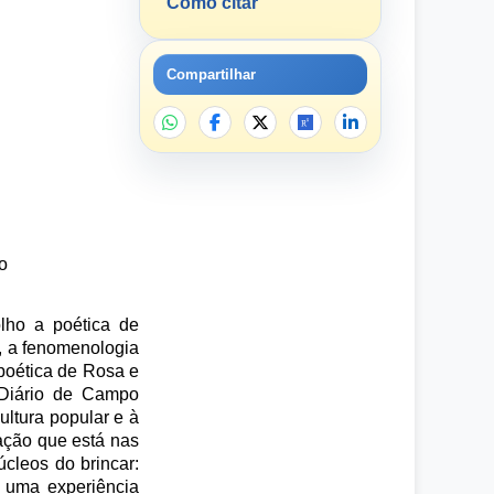
Como citar
Compartilhar
o
olho a poética de
e, a fenomenologia
poética de Rosa e
 Diário de Campo
ltura popular e à
gação que está nas
úcleos do brincar:
e uma experiência