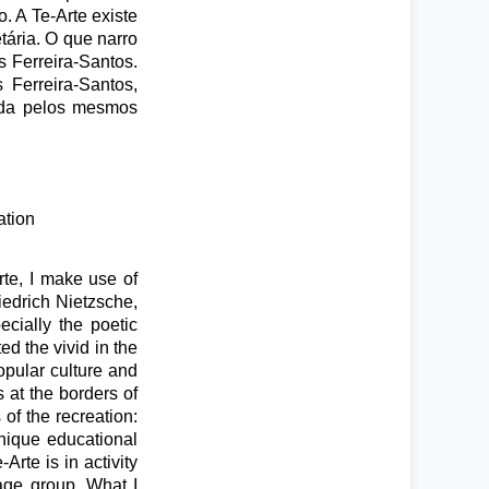
 A Te-Arte existe
tária. O que narro
 Ferreira-Santos.
Ferreira-Santos,
lada pelos mesmos
ation
rte, I make use of
iedrich Nietzsche,
cially the poetic
d the vivid in the
opular culture and
s at the borders of
of the recreation:
unique educational
rte is in activity
age group. What I