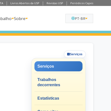
TA
Livros Abertos da USP
Revistas USP
Periódicos Capes
abalho
Sobre
PT-BR
Serviços
Serviços
Trabalhos
decorrentes
Estatísticas