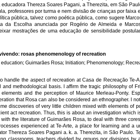
a educadora Thereza Soares Pagani, a Therezita, em São Paulo.
la, professores por turma e nem divisão de crianças por faixa e
tica pública, talvez como poética pública, como sugere Marcos
a da Escolha anunciada por Rogério de Almeida e Marcos 
deixar mostrações de uma educação de sensibilidade postu
vivendo: rosas phenomenology of recreation
 education; Guimarães Rosa; Initiation; Phenomenology; Recre
to handle the aspect of recreation at Casa de Recreação Te-A
nd methodological basis. I affirm the tragic philosophy of Fr
elements and the perception of Maurice Merleau-Ponty. Espe
ation that Rosa can also be considered an ethnographer. I note
e discoveries of very little children mixed with elements of p
ent act recreation. Thus, this is about an investigation which i
with the literature of Guimarães Rosa, to deal with three cores 
rocesses experienced at Te-Arte, a place for learning and a 
r Thereza Soares Pagani a. k. a. Therezita, in São Paulo. Te-A
ing classrooms, teachers divided by groups nor divisions by 